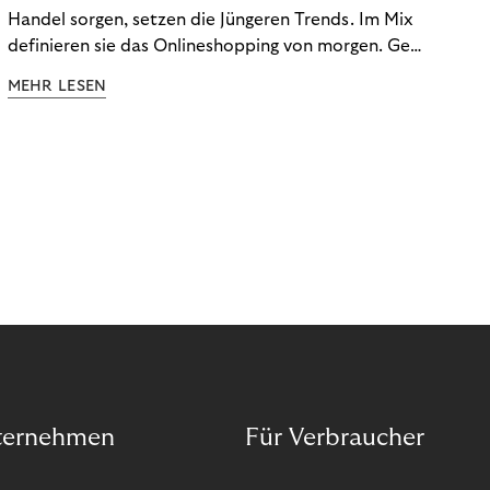
Handel sorgen, setzen die Jüngeren Trends. Im Mix
definieren sie das Onlineshopping von morgen. Gen
Z und Best Ager eint im Onlineshopping eine
MEHR LESEN
gemeinsame Leidenschaft - allerdings
unterscheiden sie sich in ihren Vorlieben und
Verhaltensweisen. Wir haben uns das genauer
angeschaut.
ternehmen
Für Verbraucher