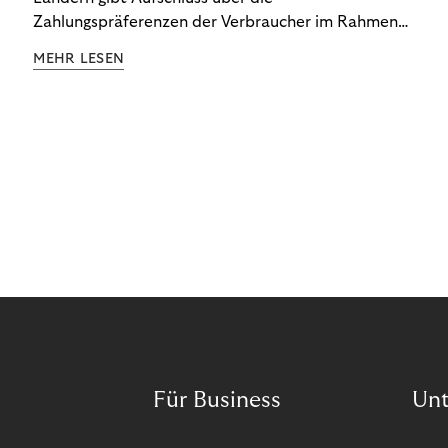
Zahlungspräferenzen der Verbraucher im Rahmen
der Subscription Economy. Lesen Sie die
MEHR LESEN
Ergebnisse, um zu erfahren, wie Sie
kundenzentrierte Zahlungsstrategien entwickeln.
Für Business
Un