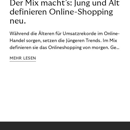
Der Mix macht’s: Jung und Alt
definieren Online-Shopping
neu.
Während die Älteren für Umsatzrekorde im Online-
Handel sorgen, setzen die Jüngeren Trends. Im Mix
definieren sie das Onlineshopping von morgen. Gen
Z und Best Ager eint im Onlineshopping eine
MEHR LESEN
gemeinsame Leidenschaft - allerdings
unterscheiden sie sich in ihren Vorlieben und
Verhaltensweisen. Wir haben uns das genauer
angeschaut.