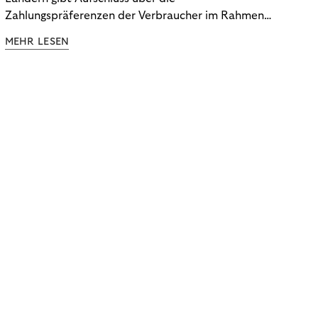
Zahlungspräferenzen der Verbraucher im Rahmen
der Subscription Economy. Lesen Sie die
MEHR LESEN
Ergebnisse, um zu erfahren, wie Sie
kundenzentrierte Zahlungsstrategien entwickeln.