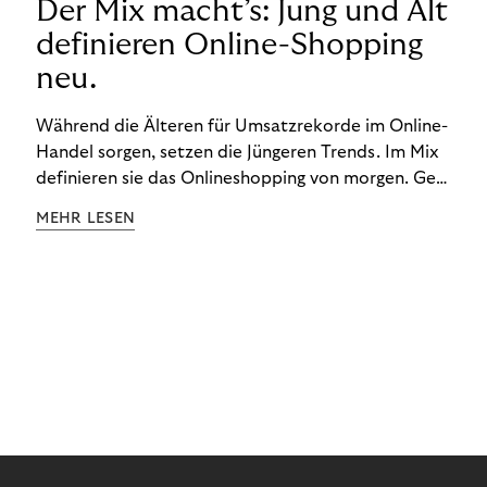
Der Mix macht’s: Jung und Alt
definieren Online-Shopping
neu.
Während die Älteren für Umsatzrekorde im Online-
Handel sorgen, setzen die Jüngeren Trends. Im Mix
definieren sie das Onlineshopping von morgen. Gen
Z und Best Ager eint im Onlineshopping eine
MEHR LESEN
gemeinsame Leidenschaft - allerdings
unterscheiden sie sich in ihren Vorlieben und
Verhaltensweisen. Wir haben uns das genauer
angeschaut.