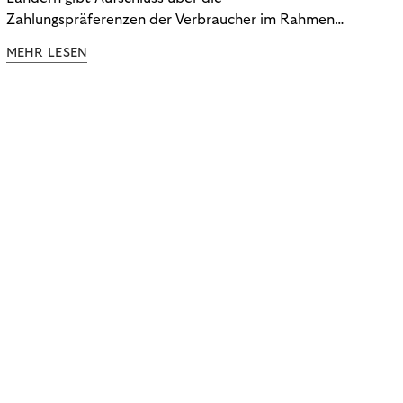
Zahlungspräferenzen der Verbraucher im Rahmen
der Subscription Economy. Lesen Sie die
MEHR LESEN
Ergebnisse, um zu erfahren, wie Sie
kundenzentrierte Zahlungsstrategien entwickeln.