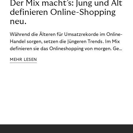
Der Mix macht’s: Jung und Alt
definieren Online-Shopping
neu.
Während die Älteren für Umsatzrekorde im Online-
Handel sorgen, setzen die Jüngeren Trends. Im Mix
definieren sie das Onlineshopping von morgen. Gen
Z und Best Ager eint im Onlineshopping eine
MEHR LESEN
gemeinsame Leidenschaft - allerdings
unterscheiden sie sich in ihren Vorlieben und
Verhaltensweisen. Wir haben uns das genauer
angeschaut.