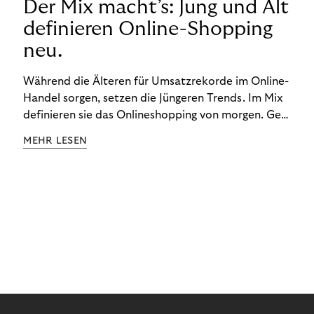
Der Mix macht’s: Jung und Alt
definieren Online-Shopping
neu.
Während die Älteren für Umsatzrekorde im Online-
Handel sorgen, setzen die Jüngeren Trends. Im Mix
definieren sie das Onlineshopping von morgen. Gen
Z und Best Ager eint im Onlineshopping eine
MEHR LESEN
gemeinsame Leidenschaft - allerdings
unterscheiden sie sich in ihren Vorlieben und
Verhaltensweisen. Wir haben uns das genauer
angeschaut.