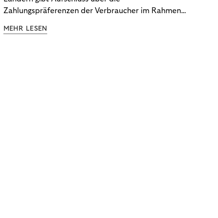
Zahlungspräferenzen der Verbraucher im Rahmen
der Subscription Economy. Lesen Sie die
MEHR LESEN
Ergebnisse, um zu erfahren, wie Sie
kundenzentrierte Zahlungsstrategien entwickeln.