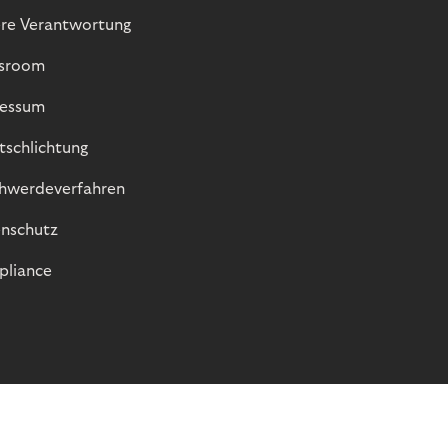
re Verantwortung
sroom
essum
itschlichtung
hwerdeverfahren
nschutz
liance
© Riverty 2026
Datenschutz und Cookies