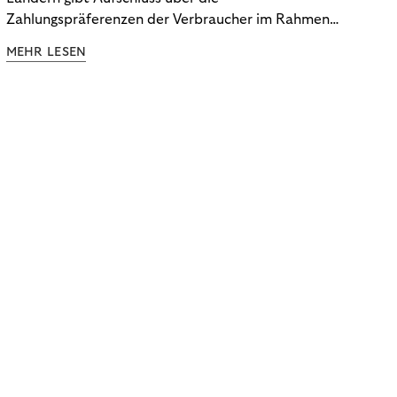
Zahlungspräferenzen der Verbraucher im Rahmen
der Subscription Economy. Lesen Sie die
MEHR LESEN
Ergebnisse, um zu erfahren, wie Sie
kundenzentrierte Zahlungsstrategien entwickeln.