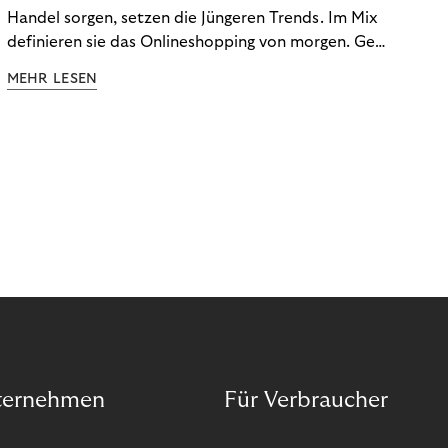
Handel sorgen, setzen die Jüngeren Trends. Im Mix
definieren sie das Onlineshopping von morgen. Gen
Z und Best Ager eint im Onlineshopping eine
MEHR LESEN
gemeinsame Leidenschaft - allerdings
unterscheiden sie sich in ihren Vorlieben und
Verhaltensweisen. Wir haben uns das genauer
angeschaut.
ternehmen
Für Verbraucher