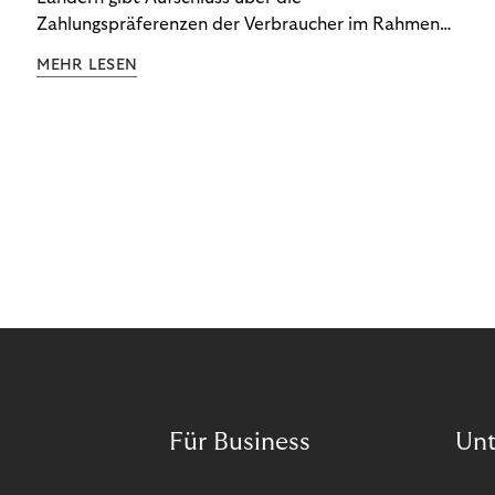
Zahlungspräferenzen der Verbraucher im Rahmen
der Subscription Economy. Lesen Sie die
MEHR LESEN
Ergebnisse, um zu erfahren, wie Sie
kundenzentrierte Zahlungsstrategien entwickeln.
Für Business
Un