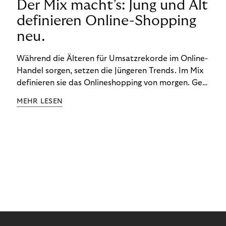
Der Mix macht’s: Jung und Alt
definieren Online-Shopping
neu.
Während die Älteren für Umsatzrekorde im Online-
Handel sorgen, setzen die Jüngeren Trends. Im Mix
definieren sie das Onlineshopping von morgen. Gen
Z und Best Ager eint im Onlineshopping eine
MEHR LESEN
gemeinsame Leidenschaft - allerdings
unterscheiden sie sich in ihren Vorlieben und
Verhaltensweisen. Wir haben uns das genauer
angeschaut.