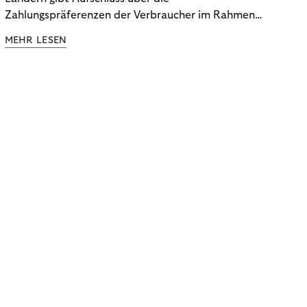
Zahlungspräferenzen der Verbraucher im Rahmen
der Subscription Economy. Lesen Sie die
MEHR LESEN
Ergebnisse, um zu erfahren, wie Sie
kundenzentrierte Zahlungsstrategien entwickeln.