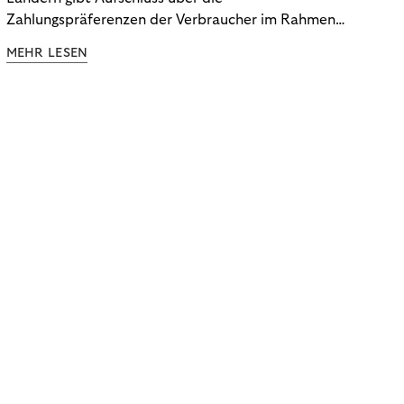
Zahlungspräferenzen der Verbraucher im Rahmen
der Subscription Economy. Lesen Sie die
MEHR LESEN
Ergebnisse, um zu erfahren, wie Sie
kundenzentrierte Zahlungsstrategien entwickeln.