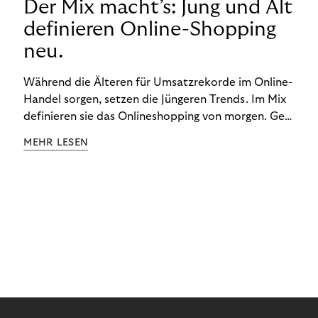
Der Mix macht’s: Jung und Alt
definieren Online-Shopping
neu.
Während die Älteren für Umsatzrekorde im Online-
Handel sorgen, setzen die Jüngeren Trends. Im Mix
definieren sie das Onlineshopping von morgen. Gen
Z und Best Ager eint im Onlineshopping eine
MEHR LESEN
gemeinsame Leidenschaft - allerdings
unterscheiden sie sich in ihren Vorlieben und
Verhaltensweisen. Wir haben uns das genauer
angeschaut.