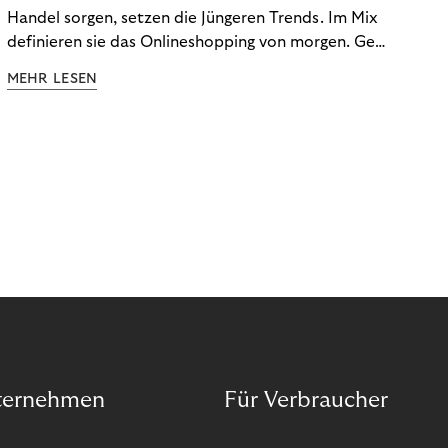
Handel sorgen, setzen die Jüngeren Trends. Im Mix
definieren sie das Onlineshopping von morgen. Gen
Z und Best Ager eint im Onlineshopping eine
MEHR LESEN
gemeinsame Leidenschaft - allerdings
unterscheiden sie sich in ihren Vorlieben und
Verhaltensweisen. Wir haben uns das genauer
angeschaut.
ternehmen
Für Verbraucher