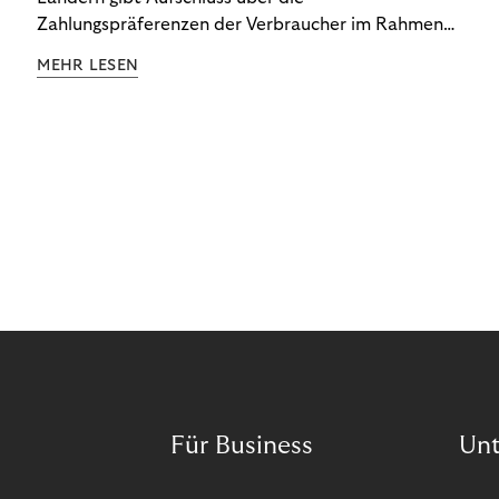
Zahlungspräferenzen der Verbraucher im Rahmen
der Subscription Economy. Lesen Sie die
MEHR LESEN
Ergebnisse, um zu erfahren, wie Sie
kundenzentrierte Zahlungsstrategien entwickeln.
Für Business
Un