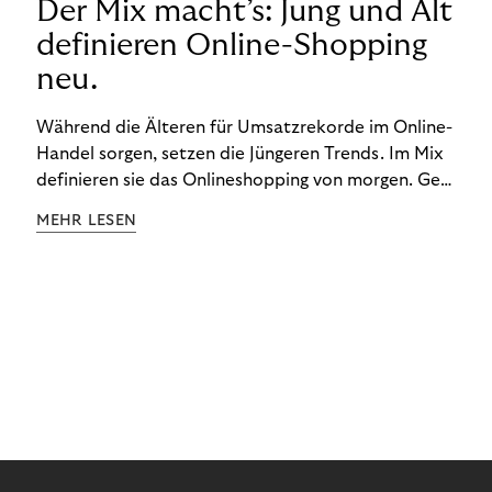
Der Mix macht’s: Jung und Alt
definieren Online-Shopping
neu.
Während die Älteren für Umsatzrekorde im Online-
Handel sorgen, setzen die Jüngeren Trends. Im Mix
definieren sie das Onlineshopping von morgen. Gen
Z und Best Ager eint im Onlineshopping eine
MEHR LESEN
gemeinsame Leidenschaft - allerdings
unterscheiden sie sich in ihren Vorlieben und
Verhaltensweisen. Wir haben uns das genauer
angeschaut.