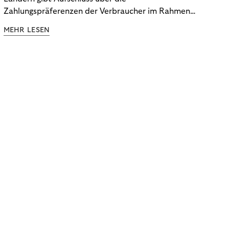
Zahlungspräferenzen der Verbraucher im Rahmen
der Subscription Economy. Lesen Sie die
MEHR LESEN
Ergebnisse, um zu erfahren, wie Sie
kundenzentrierte Zahlungsstrategien entwickeln.