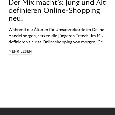
Der Mix macht’s: Jung und Alt
definieren Online-Shopping
neu.
Während die Älteren für Umsatzrekorde im Online-
Handel sorgen, setzen die Jüngeren Trends. Im Mix
definieren sie das Onlineshopping von morgen. Gen
Z und Best Ager eint im Onlineshopping eine
MEHR LESEN
gemeinsame Leidenschaft - allerdings
unterscheiden sie sich in ihren Vorlieben und
Verhaltensweisen. Wir haben uns das genauer
angeschaut.