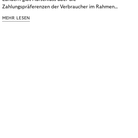
Zahlungspräferenzen der Verbraucher im Rahmen
der Subscription Economy. Lesen Sie die
MEHR LESEN
Ergebnisse, um zu erfahren, wie Sie
kundenzentrierte Zahlungsstrategien entwickeln.