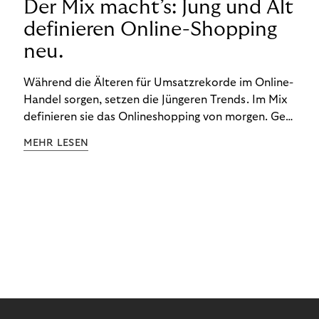
Der Mix macht’s: Jung und Alt
definieren Online-Shopping
neu.
Während die Älteren für Umsatzrekorde im Online-
Handel sorgen, setzen die Jüngeren Trends. Im Mix
definieren sie das Onlineshopping von morgen. Gen
Z und Best Ager eint im Onlineshopping eine
MEHR LESEN
gemeinsame Leidenschaft - allerdings
unterscheiden sie sich in ihren Vorlieben und
Verhaltensweisen. Wir haben uns das genauer
angeschaut.