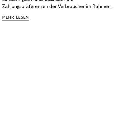
Zahlungspräferenzen der Verbraucher im Rahmen
der Subscription Economy. Lesen Sie die
MEHR LESEN
Ergebnisse, um zu erfahren, wie Sie
kundenzentrierte Zahlungsstrategien entwickeln.