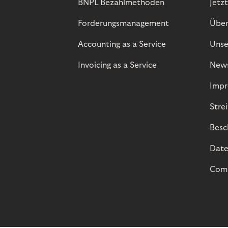
BNPL Bezahlmethoden
Jetzt
Forderungsmanagement
Über
Accounting as a Service
Unse
Invoicing as a Service
New
Impr
Stre
Besc
Date
Comp