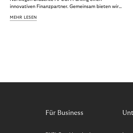
innovativen Finanzpartner. Gemeinsam bieten wir
den Kund:innen ein reibungsloses Free-Flow-
MEHR LESEN
Erlebnis.
Für Business
Un