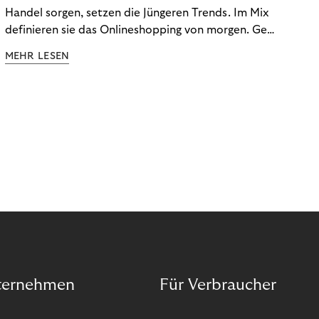
Handel sorgen, setzen die Jüngeren Trends. Im Mix
definieren sie das Onlineshopping von morgen. Gen
Z und Best Ager eint im Onlineshopping eine
MEHR LESEN
gemeinsame Leidenschaft - allerdings
unterscheiden sie sich in ihren Vorlieben und
Verhaltensweisen. Wir haben uns das genauer
angeschaut.
ternehmen
Für Verbraucher