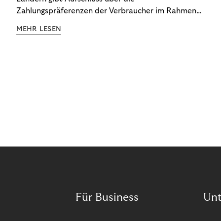
Zahlungspräferenzen der Verbraucher im Rahmen
der Subscription Economy. Lesen Sie die
MEHR LESEN
Ergebnisse, um zu erfahren, wie Sie
kundenzentrierte Zahlungsstrategien entwickeln.
Für Business
Un