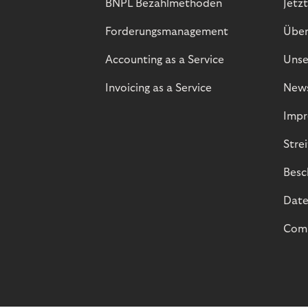
BNPL Bezahlmethoden
Jetzt
Forderungsmanagement
Über
Accounting as a Service
Unse
Invoicing as a Service
New
Impr
Stre
Besc
Date
Comp