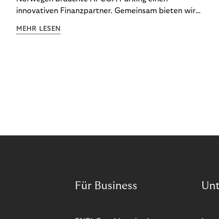
innovativen Finanzpartner. Gemeinsam bieten wir
den Kund:innen ein reibungsloses Free-Flow-
MEHR LESEN
Erlebnis.
Für Business
Un