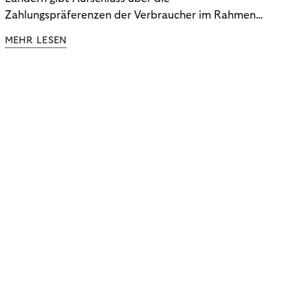
Zahlungspräferenzen der Verbraucher im Rahmen
der Subscription Economy. Lesen Sie die
MEHR LESEN
Ergebnisse, um zu erfahren, wie Sie
kundenzentrierte Zahlungsstrategien entwickeln.