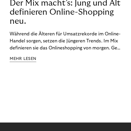
Der Mix macht’s: Jung und Alt
definieren Online-Shopping
neu.
Während die Älteren für Umsatzrekorde im Online-
Handel sorgen, setzen die Jüngeren Trends. Im Mix
definieren sie das Onlineshopping von morgen. Gen
Z und Best Ager eint im Onlineshopping eine
MEHR LESEN
gemeinsame Leidenschaft - allerdings
unterscheiden sie sich in ihren Vorlieben und
Verhaltensweisen. Wir haben uns das genauer
angeschaut.