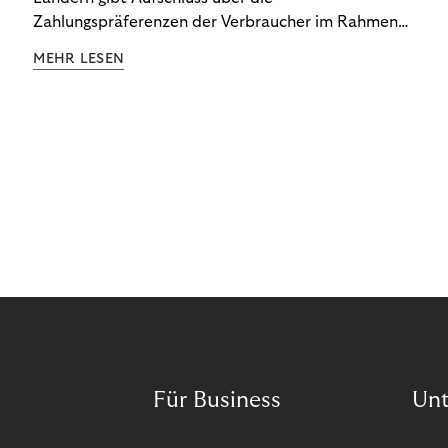
Zahlungspräferenzen der Verbraucher im Rahmen
der Subscription Economy. Lesen Sie die
MEHR LESEN
Ergebnisse, um zu erfahren, wie Sie
kundenzentrierte Zahlungsstrategien entwickeln.
Für Business
Un