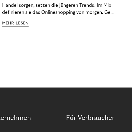
Handel sorgen, setzen die Jüngeren Trends. Im Mix
definieren sie das Onlineshopping von morgen. Gen
Z und Best Ager eint im Onlineshopping eine
MEHR LESEN
gemeinsame Leidenschaft - allerdings
unterscheiden sie sich in ihren Vorlieben und
Verhaltensweisen. Wir haben uns das genauer
angeschaut.
ternehmen
Für Verbraucher