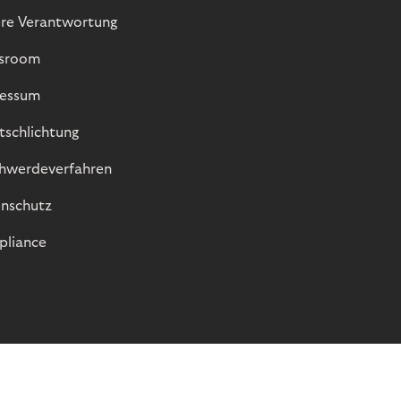
re Verantwortung
sroom
essum
itschlichtung
hwerdeverfahren
nschutz
liance
© Riverty 2026
Datenschutz und Cookies