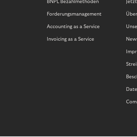
BNPL Bezahlmethoden
Jetzt
Forderungsmanagement
Über
Accounting as a Service
Unse
Invoicing as a Service
New
Impr
Stre
Besc
Date
Comp