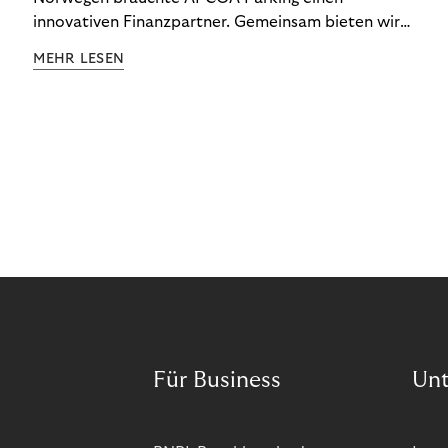
innovativen Finanzpartner. Gemeinsam bieten wir
den Kund:innen ein reibungsloses Free-Flow-
MEHR LESEN
Erlebnis.
Für Business
Un