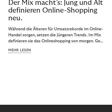
Der Mix macht’s: Jung und Alt
definieren Online-Shopping
neu.
Während die Älteren für Umsatzrekorde im Online-
Handel sorgen, setzen die Jüngeren Trends. Im Mix
definieren sie das Onlineshopping von morgen. Gen
Z und Best Ager eint im Onlineshopping eine
MEHR LESEN
gemeinsame Leidenschaft - allerdings
unterscheiden sie sich in ihren Vorlieben und
Verhaltensweisen. Wir haben uns das genauer
angeschaut.