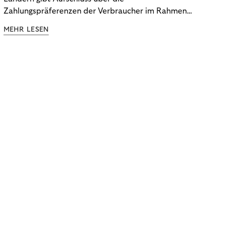
Zahlungspräferenzen der Verbraucher im Rahmen
der Subscription Economy. Lesen Sie die
MEHR LESEN
Ergebnisse, um zu erfahren, wie Sie
kundenzentrierte Zahlungsstrategien entwickeln.