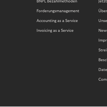
BNPL Bezahlmethoden
Jetzt
Forderungsmanagement
Über
Accounting as a Service
Unse
Invoicing as a Service
New
Impr
Stre
Besc
Date
Comp