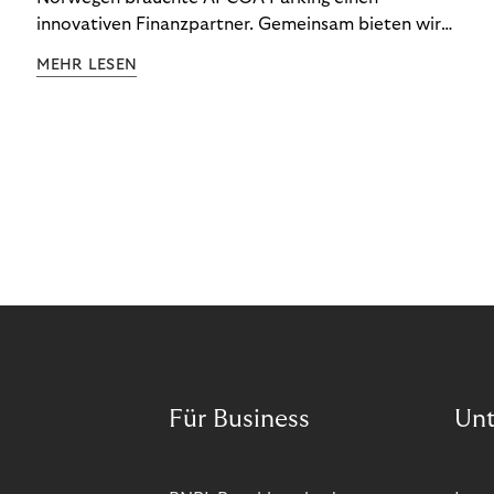
innovativen Finanzpartner. Gemeinsam bieten wir
den Kund:innen ein reibungsloses Free-Flow-
MEHR LESEN
Erlebnis.
Für Business
Un