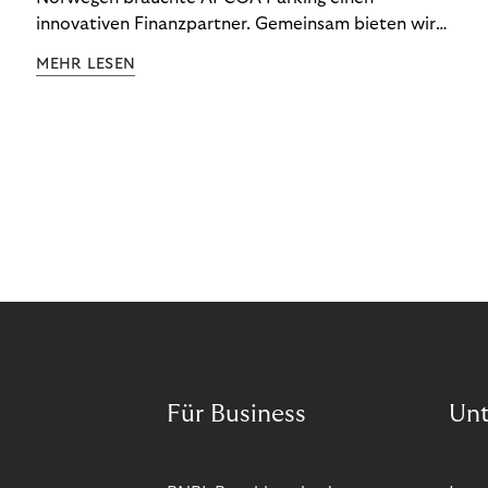
innovativen Finanzpartner. Gemeinsam bieten wir
den Kund:innen ein reibungsloses Free-Flow-
MEHR LESEN
Erlebnis.
Für Business
Un