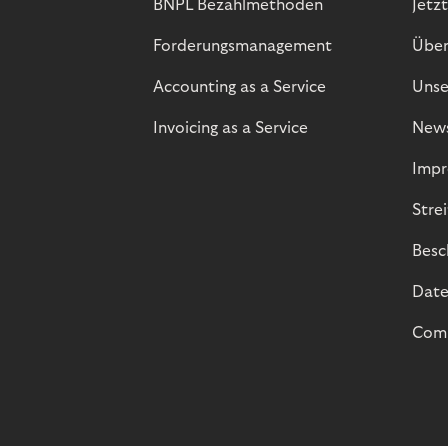
BNPL Bezahlmethoden
Jetzt
Forderungsmanagement
Über
Accounting as a Service
Unse
Invoicing as a Service
New
Impr
Stre
Besc
Date
Comp