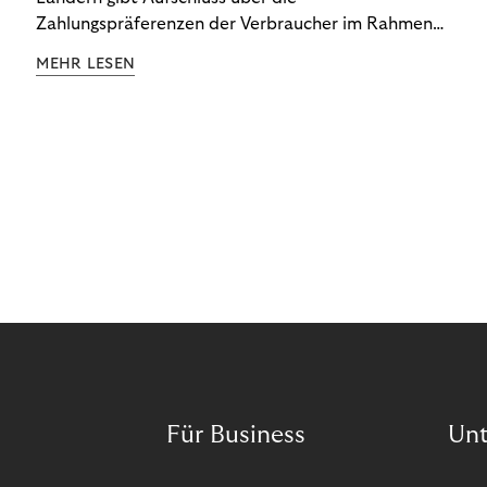
Zahlungspräferenzen der Verbraucher im Rahmen
der Subscription Economy. Lesen Sie die
MEHR LESEN
Ergebnisse, um zu erfahren, wie Sie
kundenzentrierte Zahlungsstrategien entwickeln.
Für Business
Un