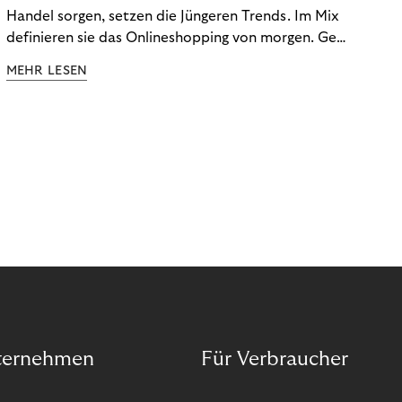
Handel sorgen, setzen die Jüngeren Trends. Im Mix
definieren sie das Onlineshopping von morgen. Gen
Z und Best Ager eint im Onlineshopping eine
MEHR LESEN
gemeinsame Leidenschaft - allerdings
unterscheiden sie sich in ihren Vorlieben und
Verhaltensweisen. Wir haben uns das genauer
angeschaut.
ternehmen
Für Verbraucher