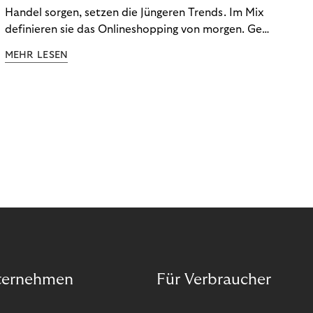
Handel sorgen, setzen die Jüngeren Trends. Im Mix
definieren sie das Onlineshopping von morgen. Gen
Z und Best Ager eint im Onlineshopping eine
MEHR LESEN
gemeinsame Leidenschaft - allerdings
unterscheiden sie sich in ihren Vorlieben und
Verhaltensweisen. Wir haben uns das genauer
angeschaut.
ternehmen
Für Verbraucher