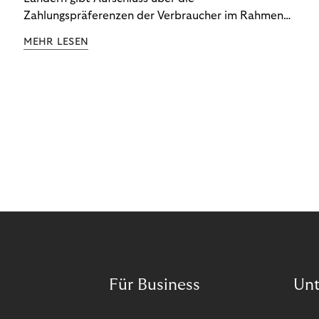
Zahlungspräferenzen der Verbraucher im Rahmen
der Subscription Economy. Lesen Sie die
MEHR LESEN
Ergebnisse, um zu erfahren, wie Sie
kundenzentrierte Zahlungsstrategien entwickeln.
Für Business
Un