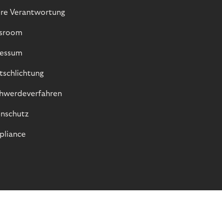
re Verantwortung
sroom
essum
itschlichtung
hwerdeverfahren
nschutz
liance
© Riverty 2026
Datenschutz und Cookies