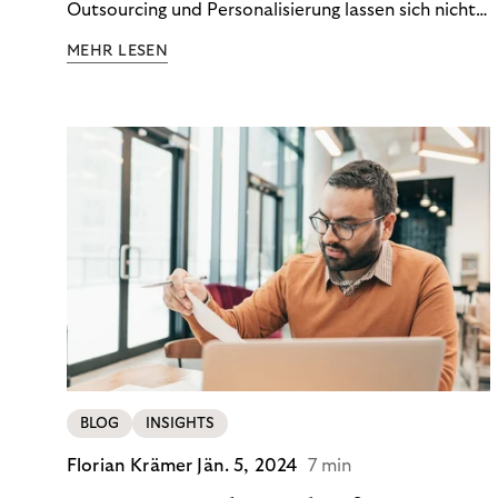
Outsourcing und Personalisierung lassen sich nicht
nur Kosten optimieren, sondern auch stabile
MEHR LESEN
Ergebnisse sichern. Riverty zeigt, wie Recovery-
Teams aus einem Kostenfaktor einen echten
Werttreiber machen.
BLOG
INSIGHTS
Florian Krämer
Jän. 5, 2024
7 min