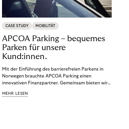
CASE STUDY
MOBILITÄT
APCOA Parking – bequemes
Parken für unsere
Kund:innen.
Mit der Einführung des barrierefreien Parkens in
Norwegen brauchte APCOA Parking einen
innovativen Finanzpartner. Gemeinsam bieten wir
den Kund:innen ein reibungsloses Free-Flow-
MEHR LESEN
Erlebnis.