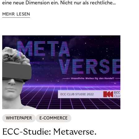
eine neue Dimension ein. Nicht nur als rechtliche
Notwendigkeit, sondern als strategischer
MEHR LESEN
Wettbewerbsvorteil. In einem Umfeld steigender
regulatorischer Anforderungen – etwa durch Basel
III, MiFID II oder die Datenschutz-Grundverordnung
(DSGVO) – geraten viele Unternehmen an die
Grenzen traditioneller Compliance-Mechanismen.
WHITEPAPER
E-COMMERCE
ECC-Studie: Metaverse.