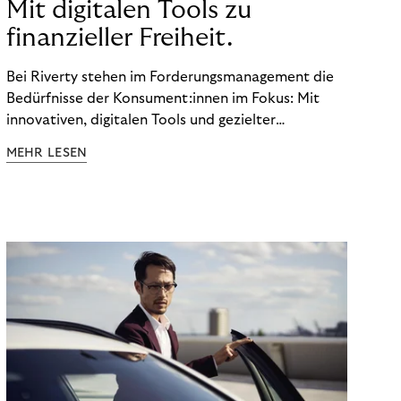
Mit digitalen Tools zu
finanzieller Freiheit.
Bei Riverty stehen im Forderungsmanagement die
Bedürfnisse der Konsument:innen im Fokus: Mit
innovativen, digitalen Tools und gezielter
Aufklärung zu Finanzthemen helfen wir Menschen,
MEHR LESEN
ein Leben in finanzieller Freiheit zu führen. So
wollen wir eine nachhaltige Art schaffen,
einzukaufen, zu konsumieren und zu zahlen.