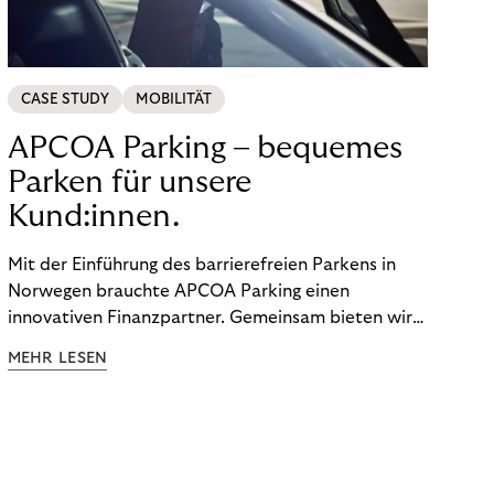
CASE STUDY
MOBILITÄT
APCOA Parking – bequemes
Parken für unsere
Kund:innen.
Mit der Einführung des barrierefreien Parkens in
Norwegen brauchte APCOA Parking einen
innovativen Finanzpartner. Gemeinsam bieten wir
den Kund:innen ein reibungsloses Free-Flow-
MEHR LESEN
Erlebnis.