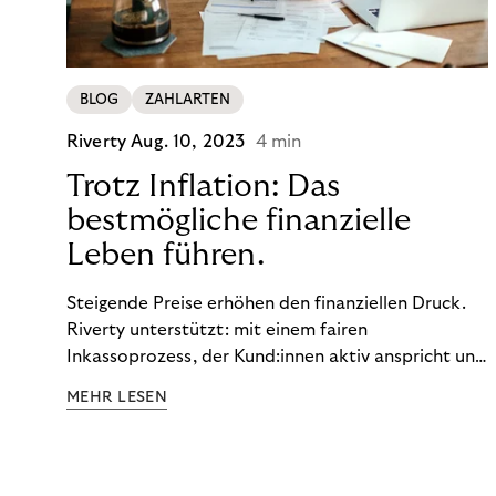
BLOG
ZAHLARTEN
Riverty
Aug. 10, 2023
4 min
Trotz Inflation: Das
bestmögliche finanzielle
Leben führen.
Steigende Preise erhöhen den finanziellen Druck.
Riverty unterstützt: mit einem fairen
Inkassoprozess, der Kund:innen aktiv anspricht und
ihnen einfache digitale Zahlungs-Tools bietet und
MEHR LESEN
Finanzbildung ermöglicht. So bleiben Menschen
finanziell unabhängig – und in einem
selbstbestimmten Customer Lifecycle mit Ihrem
Unternehmen.