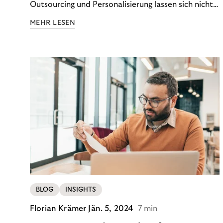
Outsourcing und Personalisierung lassen sich nicht
nur Kosten optimieren, sondern auch stabile
MEHR LESEN
Ergebnisse sichern. Riverty zeigt, wie Recovery-
Teams aus einem Kostenfaktor einen echten
Werttreiber machen.
BLOG
INSIGHTS
Florian Krämer
Jän. 5, 2024
7 min