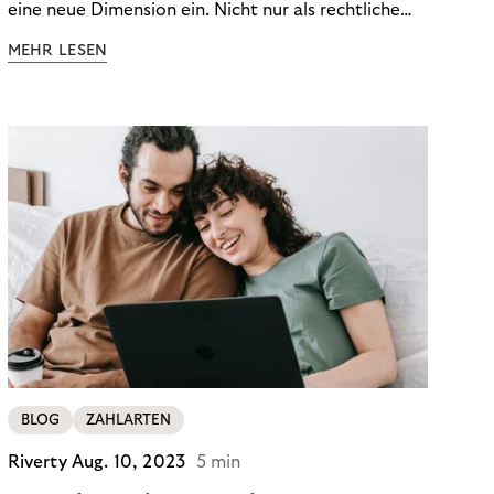
eine neue Dimension ein. Nicht nur als rechtliche
Notwendigkeit, sondern als strategischer
MEHR LESEN
Wettbewerbsvorteil. In einem Umfeld steigender
regulatorischer Anforderungen – etwa durch Basel
III, MiFID II oder die Datenschutz-Grundverordnung
(DSGVO) – geraten viele Unternehmen an die
Grenzen traditioneller Compliance-Mechanismen.
BLOG
ZAHLARTEN
Riverty
Aug. 10, 2023
5 min