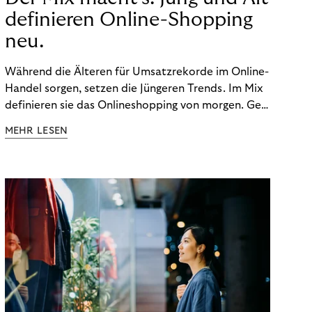
definieren Online-Shopping
neu.
Während die Älteren für Umsatzrekorde im Online-
Handel sorgen, setzen die Jüngeren Trends. Im Mix
definieren sie das Onlineshopping von morgen. Gen
Z und Best Ager eint im Onlineshopping eine
MEHR LESEN
gemeinsame Leidenschaft - allerdings
unterscheiden sie sich in ihren Vorlieben und
Verhaltensweisen. Wir haben uns das genauer
angeschaut.