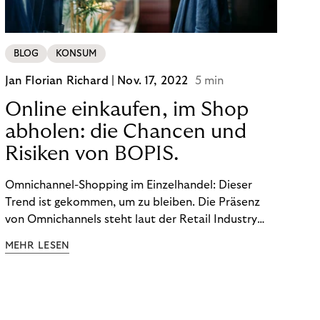
BLOG
KONSUM
Jan Florian Richard |
Nov. 17, 2022
5 min
Online einkaufen, im Shop
abholen: die Chancen und
Risiken von BOPIS.
Omnichannel-Shopping im Einzelhandel: Dieser
Trend ist gekommen, um zu bleiben. Die Präsenz
von Omnichannels steht laut der Retail Industry
Leaders Association auf Platz 1 der Dinge, auf die
MEHR LESEN
nicht mehr verzichtet werden kann. Ein fester
Bestandteil des Modells ist das Prinzip „Buy Online,
Pick up In-Store“ (BOPIS): Nutzer:innen kaufen
online ein und holen die Ware im Shop ab. BOPIS