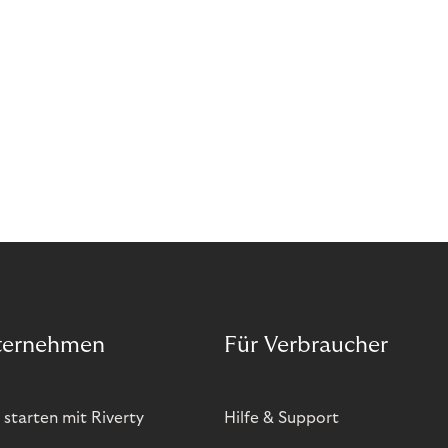
bietet zwar viele Vorteile, hat aber auch seinen
Preis. Potenzielle Betrugsfälle oder zusätzliche
Betriebskosten sind nur einige der Risiken. Ist es
das also wert? Wir stellen die Vor- und Nachteile
von BOPIS vor.
ternehmen
Für Verbraucher
 starten mit Riverty
Hilfe & Support