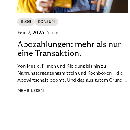
BLOG
KONSUM
Feb. 7, 2023
5 min
Abozahlungen: mehr als nur
eine Transaktion.
Von Musik, Filmen und Kleidung bis hin zu
Nahrungsergänzungsmitteln und Kochboxen – die
Abowirtschaft boomt. Und das aus gutem Grund:
Abonnements geben uns die Flexibilität, die wir uns
MEHR LESEN
wünschen. Sie ermöglichen es uns, Produkte und
Dienstleistungen jederzeit zu nutzen, ohne sie
kaufen zu müssen. Viele große Unternehmen haben
das Potenzial von Abonnements schon für sich
entdeckt. Und das neue Geschäftsmodell rentiert
sich. Doch was genau können Sie tun, um