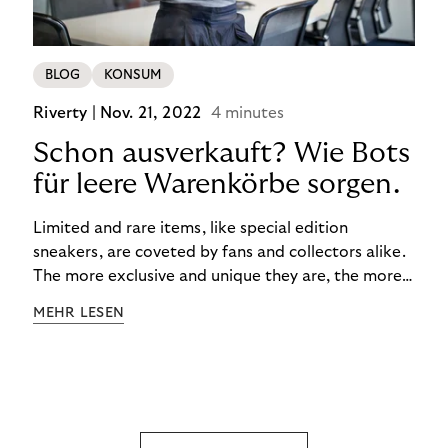
BLOG
KONSUM
Riverty |
Nov. 21, 2022
4 minutes
Schon ausverkauft? Wie Bots
für leere Warenkörbe sorgen.
Limited and rare items, like special edition
sneakers, are coveted by fans and collectors alike.
The more exclusive and unique they are, the more
the obsession grows. The fashion and lifestyle
MEHR LESEN
industry uses artificial scarcity, also known as a
“drop”, to boost sales and provide exclusive brand
experiences. Resellers can and do exploit this,
reselling products for several times their original
value. You might be thinking, “Kerching!”. But this is
really an unwanted side effect – one which more