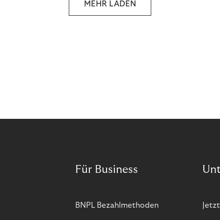
MEHR LADEN
and more companies are taking technical steps to
tackle.
Für Business
Un
BNPL Bezahlmethoden
Jetzt