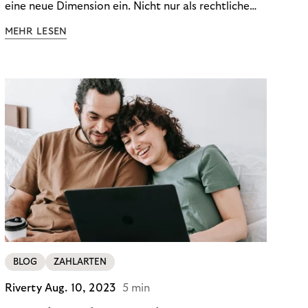
eine neue Dimension ein. Nicht nur als rechtliche
Notwendigkeit, sondern als strategischer
MEHR LESEN
Wettbewerbsvorteil. In einem Umfeld steigender
regulatorischer Anforderungen – etwa durch Basel
III, MiFID II oder die Datenschutz-Grundverordnung
(DSGVO) – geraten viele Unternehmen an die
Grenzen traditioneller Compliance-Mechanismen.
BLOG
ZAHLARTEN
Riverty
Aug. 10, 2023
5 min