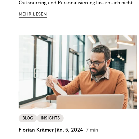
Outsourcing und Personalisierung lassen sich nicht
nur Kosten optimieren, sondern auch stabile
MEHR LESEN
Ergebnisse sichern. Riverty zeigt, wie Recovery-
Teams aus einem Kostenfaktor einen echten
Werttreiber machen.
BLOG
INSIGHTS
Florian Krämer
Jän. 5, 2024
7 min