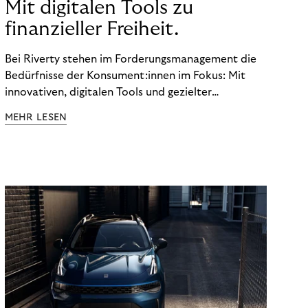
Mit digitalen Tools zu
finanzieller Freiheit.
Bei Riverty stehen im Forderungsmanagement die
Bedürfnisse der Konsument:innen im Fokus: Mit
innovativen, digitalen Tools und gezielter
Aufklärung zu Finanzthemen helfen wir Menschen,
MEHR LESEN
ein Leben in finanzieller Freiheit zu führen. So
wollen wir eine nachhaltige Art schaffen,
einzukaufen, zu konsumieren und zu zahlen.