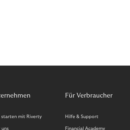
sich. Doch was genau können Sie tun, um
Abozahlungen für Ihren Erfolg zu nutzen?
ternehmen
Für Verbraucher
 starten mit Riverty
Hilfe & Support
 uns
Financial Academy