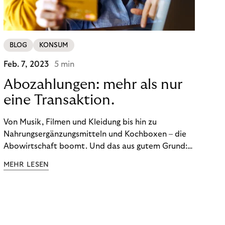
BLOG
KONSUM
Feb. 7, 2023
5 min
Abozahlungen: mehr als nur
eine Transaktion.
Von Musik, Filmen und Kleidung bis hin zu
Nahrungsergänzungsmitteln und Kochboxen – die
Abowirtschaft boomt. Und das aus gutem Grund:
Abonnements geben uns die Flexibilität, die wir uns
MEHR LESEN
wünschen. Sie ermöglichen es uns, Produkte und
Dienstleistungen jederzeit zu nutzen, ohne sie
kaufen zu müssen. Viele große Unternehmen haben
das Potenzial von Abonnements schon für sich
entdeckt. Und das neue Geschäftsmodell rentiert