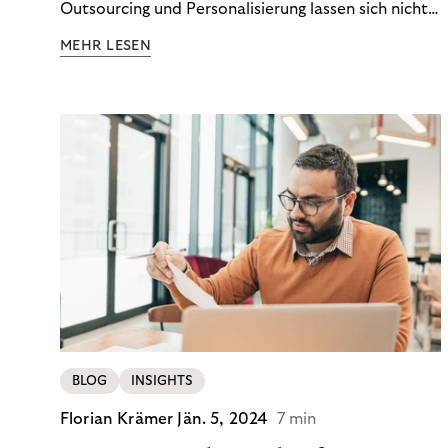
Outsourcing und Personalisierung lassen sich nicht
nur Kosten optimieren, sondern auch stabile
MEHR LESEN
Ergebnisse sichern. Riverty zeigt, wie Recovery-
Teams aus einem Kostenfaktor einen echten
Werttreiber machen.
BLOG
INSIGHTS
Florian Krämer
Jän. 5, 2024
7 min