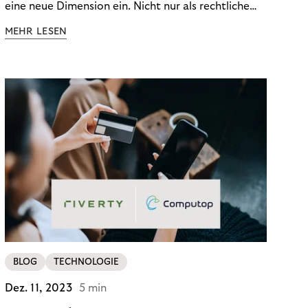
eine neue Dimension ein. Nicht nur als rechtliche
Notwendigkeit, sondern als strategischer
MEHR LESEN
Wettbewerbsvorteil. In einem Umfeld steigender
regulatorischer Anforderungen – etwa durch Basel
III, MiFID II oder die Datenschutz-Grundverordnung
(DSGVO) – geraten viele Unternehmen an die
Grenzen traditioneller Compliance-Mechanismen.
BLOG
TECHNOLOGIE
Dez. 11, 2023
5 min