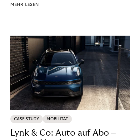
Aufklärung zu Finanzthemen helfen wir Menschen,
MEHR LESEN
ein Leben in finanzieller Freiheit zu führen. So
wollen wir eine nachhaltige Art schaffen,
einzukaufen, zu konsumieren und zu zahlen.
CASE STUDY
MOBILITÄT
Lynk & Co: Auto auf Abo –