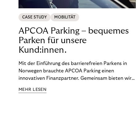
CASE STUDY
MOBILITÄT
APCOA Parking – bequemes
Parken für unsere
Kund:innen.
Mit der Einführung des barrierefreien Parkens in
Norwegen brauchte APCOA Parking einen
innovativen Finanzpartner. Gemeinsam bieten wir
den Kund:innen ein reibungsloses Free-Flow-
MEHR LESEN
Erlebnis.