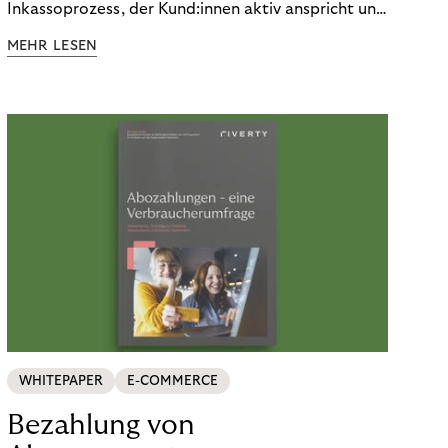
Inkassoprozess, der Kund:innen aktiv anspricht und
ihnen einfache digitale Zahlungs-Tools bietet und
MEHR LESEN
Finanzbildung ermöglicht. So bleiben Menschen
finanziell unabhängig – und in einem
selbstbestimmten Customer Lifecycle mit Ihrem
Unternehmen.
WHITEPAPER
E-COMMERCE
Bezahlung von