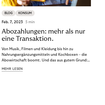
BLOG
KONSUM
Feb. 7, 2023
5 min
Abozahlungen: mehr als nur
eine Transaktion.
Von Musik, Filmen und Kleidung bis hin zu
Nahrungsergänzungsmitteln und Kochboxen – die
Abowirtschaft boomt. Und das aus gutem Grund:
Abonnements geben uns die Flexibilität, die wir uns
MEHR LESEN
wünschen. Sie ermöglichen es uns, Produkte und
Dienstleistungen jederzeit zu nutzen, ohne sie
kaufen zu müssen. Viele große Unternehmen haben
das Potenzial von Abonnements schon für sich
entdeckt. Und das neue Geschäftsmodell rentiert
sich. Doch was genau können Sie tun, um