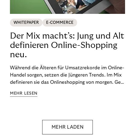
WHITEPAPER
E-COMMERCE
Der Mix macht’s: Jung und Alt
definieren Online-Shopping
neu.
Während die Älteren für Umsatzrekorde im Online-
Handel sorgen, setzen die Jüngeren Trends. Im Mix
definieren sie das Onlineshopping von morgen. Gen
Z und Best Ager eint im Onlineshopping eine
MEHR LESEN
gemeinsame Leidenschaft - allerdings
unterscheiden sie sich in ihren Vorlieben und
Verhaltensweisen. Wir haben uns das genauer
angeschaut.
MEHR LADEN