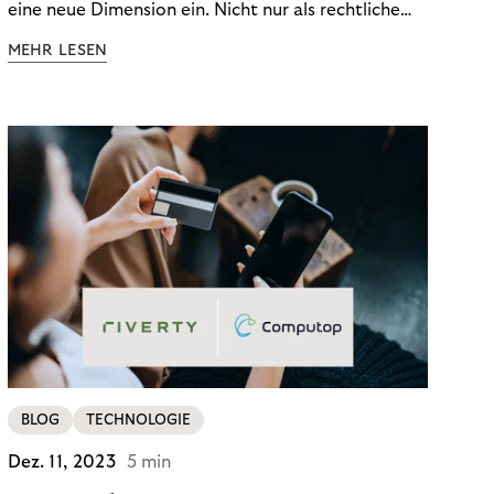
eine neue Dimension ein. Nicht nur als rechtliche
Notwendigkeit, sondern als strategischer
MEHR LESEN
Wettbewerbsvorteil. In einem Umfeld steigender
regulatorischer Anforderungen – etwa durch Basel
III, MiFID II oder die Datenschutz-Grundverordnung
(DSGVO) – geraten viele Unternehmen an die
Grenzen traditioneller Compliance-Mechanismen.
BLOG
TECHNOLOGIE
Dez. 11, 2023
5 min