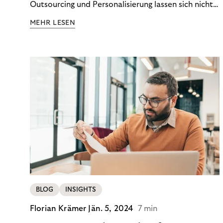
Outsourcing und Personalisierung lassen sich nicht
nur Kosten optimieren, sondern auch stabile
MEHR LESEN
Ergebnisse sichern. Riverty zeigt, wie Recovery-
Teams aus einem Kostenfaktor einen echten
Werttreiber machen.
BLOG
INSIGHTS
Florian Krämer
Jän. 5, 2024
7 min