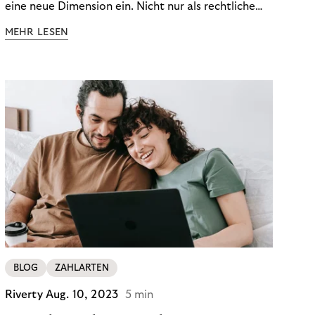
eine neue Dimension ein. Nicht nur als rechtliche
Notwendigkeit, sondern als strategischer
MEHR LESEN
Wettbewerbsvorteil. In einem Umfeld steigender
regulatorischer Anforderungen – etwa durch Basel
III, MiFID II oder die Datenschutz-Grundverordnung
(DSGVO) – geraten viele Unternehmen an die
Grenzen traditioneller Compliance-Mechanismen.
BLOG
ZAHLARTEN
Riverty
Aug. 10, 2023
5 min