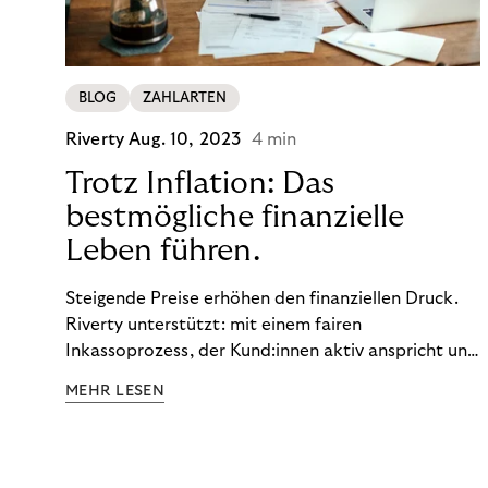
BLOG
ZAHLARTEN
Riverty
Aug. 10, 2023
4 min
Trotz Inflation: Das
bestmögliche finanzielle
Leben führen.
Steigende Preise erhöhen den finanziellen Druck.
Riverty unterstützt: mit einem fairen
Inkassoprozess, der Kund:innen aktiv anspricht und
ihnen einfache digitale Zahlungs-Tools bietet und
MEHR LESEN
Finanzbildung ermöglicht. So bleiben Menschen
finanziell unabhängig – und in einem
selbstbestimmten Customer Lifecycle mit Ihrem
Unternehmen.