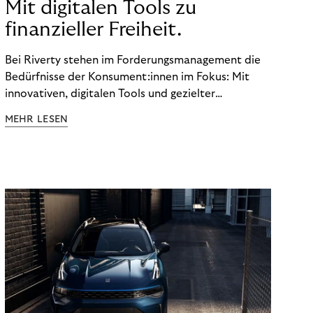
Mit digitalen Tools zu
finanzieller Freiheit.
Bei Riverty stehen im Forderungsmanagement die
Bedürfnisse der Konsument:innen im Fokus: Mit
innovativen, digitalen Tools und gezielter
Aufklärung zu Finanzthemen helfen wir Menschen,
MEHR LESEN
ein Leben in finanzieller Freiheit zu führen. So
wollen wir eine nachhaltige Art schaffen,
einzukaufen, zu konsumieren und zu zahlen.