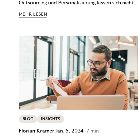
Outsourcing und Personalisierung lassen sich nicht
nur Kosten optimieren, sondern auch stabile
MEHR LESEN
Ergebnisse sichern. Riverty zeigt, wie Recovery-
Teams aus einem Kostenfaktor einen echten
Werttreiber machen.
BLOG
INSIGHTS
Florian Krämer
Jän. 5, 2024
7 min