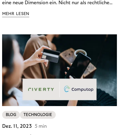
eine neue Dimension ein. Nicht nur als rechtliche
Notwendigkeit, sondern als strategischer
MEHR LESEN
Wettbewerbsvorteil. In einem Umfeld steigender
regulatorischer Anforderungen – etwa durch Basel
III, MiFID II oder die Datenschutz-Grundverordnung
(DSGVO) – geraten viele Unternehmen an die
Grenzen traditioneller Compliance-Mechanismen.
BLOG
TECHNOLOGIE
Dez. 11, 2023
5 min