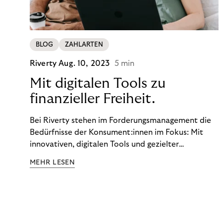
BLOG
ZAHLARTEN
Riverty
Aug. 10, 2023
5 min
Mit digitalen Tools zu
finanzieller Freiheit.
Bei Riverty stehen im Forderungsmanagement die
Bedürfnisse der Konsument:innen im Fokus: Mit
innovativen, digitalen Tools und gezielter
Aufklärung zu Finanzthemen helfen wir Menschen,
MEHR LESEN
ein Leben in finanzieller Freiheit zu führen. So
wollen wir eine nachhaltige Art schaffen,
einzukaufen, zu konsumieren und zu zahlen.