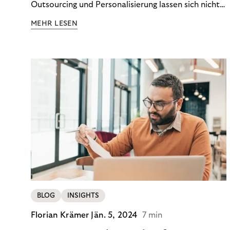
Outsourcing und Personalisierung lassen sich nicht
nur Kosten optimieren, sondern auch stabile
MEHR LESEN
Ergebnisse sichern. Riverty zeigt, wie Recovery-
Teams aus einem Kostenfaktor einen echten
Werttreiber machen.
BLOG
INSIGHTS
Florian Krämer
Jän. 5, 2024
7 min