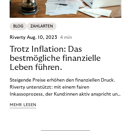
BLOG
ZAHLARTEN
Riverty
Aug. 10, 2023
4 min
Trotz Inflation: Das
bestmögliche finanzielle
Leben führen.
Steigende Preise erhöhen den finanziellen Druck.
Riverty unterstützt: mit einem fairen
Inkassoprozess, der Kund:innen aktiv anspricht und
ihnen einfache digitale Zahlungs-Tools bietet und
MEHR LESEN
Finanzbildung ermöglicht. So bleiben Menschen
finanziell unabhängig – und in einem
selbstbestimmten Customer Lifecycle mit Ihrem
Unternehmen.