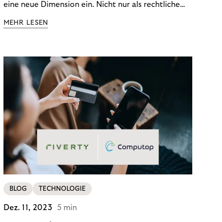
eine neue Dimension ein. Nicht nur als rechtliche
Notwendigkeit, sondern als strategischer
MEHR LESEN
Wettbewerbsvorteil. In einem Umfeld steigender
regulatorischer Anforderungen – etwa durch Basel
III, MiFID II oder die Datenschutz-Grundverordnung
(DSGVO) – geraten viele Unternehmen an die
Grenzen traditioneller Compliance-Mechanismen.
BLOG
TECHNOLOGIE
Dez. 11, 2023
5 min