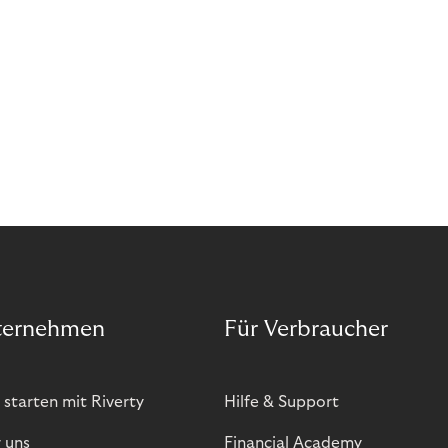
sich. Doch was genau können Sie tun, um
Abozahlungen für Ihren Erfolg zu nutzen?
ternehmen
Für Verbraucher
 starten mit Riverty
Hilfe & Support
 uns
Financial Academy