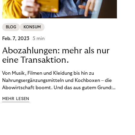
BLOG
KONSUM
Feb. 7, 2023
5 min
Abozahlungen: mehr als nur
eine Transaktion.
Von Musik, Filmen und Kleidung bis hin zu
Nahrungsergänzungsmitteln und Kochboxen – die
Abowirtschaft boomt. Und das aus gutem Grund:
Abonnements geben uns die Flexibilität, die wir uns
MEHR LESEN
wünschen. Sie ermöglichen es uns, Produkte und
Dienstleistungen jederzeit zu nutzen, ohne sie
kaufen zu müssen. Viele große Unternehmen haben
das Potenzial von Abonnements schon für sich
entdeckt. Und das neue Geschäftsmodell rentiert