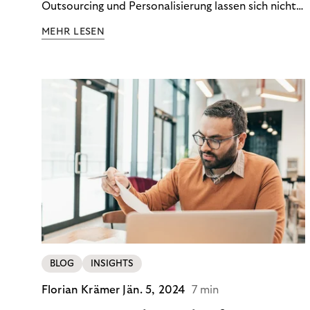
Outsourcing und Personalisierung lassen sich nicht
nur Kosten optimieren, sondern auch stabile
MEHR LESEN
Ergebnisse sichern. Riverty zeigt, wie Recovery-
Teams aus einem Kostenfaktor einen echten
Werttreiber machen.
BLOG
INSIGHTS
Florian Krämer
Jän. 5, 2024
7 min