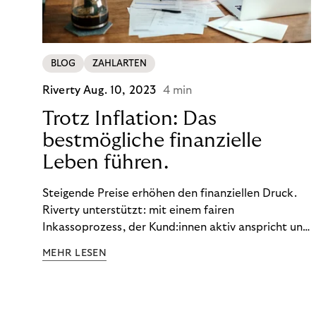
BLOG
ZAHLARTEN
Riverty
Aug. 10, 2023
4 min
Trotz Inflation: Das
bestmögliche finanzielle
Leben führen.
Steigende Preise erhöhen den finanziellen Druck.
Riverty unterstützt: mit einem fairen
Inkassoprozess, der Kund:innen aktiv anspricht und
ihnen einfache digitale Zahlungs-Tools bietet und
MEHR LESEN
Finanzbildung ermöglicht. So bleiben Menschen
finanziell unabhängig – und in einem
selbstbestimmten Customer Lifecycle mit Ihrem
Unternehmen.