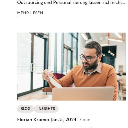
Outsourcing und Personalisierung lassen sich nicht
nur Kosten optimieren, sondern auch stabile
MEHR LESEN
Ergebnisse sichern. Riverty zeigt, wie Recovery-
Teams aus einem Kostenfaktor einen echten
Werttreiber machen.
BLOG
INSIGHTS
Florian Krämer
Jän. 5, 2024
7 min