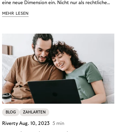
eine neue Dimension ein. Nicht nur als rechtliche
Notwendigkeit, sondern als strategischer
MEHR LESEN
Wettbewerbsvorteil. In einem Umfeld steigender
regulatorischer Anforderungen – etwa durch Basel
III, MiFID II oder die Datenschutz-Grundverordnung
(DSGVO) – geraten viele Unternehmen an die
Grenzen traditioneller Compliance-Mechanismen.
BLOG
ZAHLARTEN
Riverty
Aug. 10, 2023
5 min