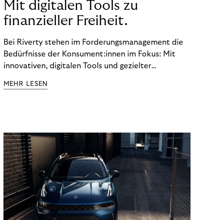
Mit digitalen Tools zu
finanzieller Freiheit.
Bei Riverty stehen im Forderungsmanagement die
Bedürfnisse der Konsument:innen im Fokus: Mit
innovativen, digitalen Tools und gezielter
Aufklärung zu Finanzthemen helfen wir Menschen,
MEHR LESEN
ein Leben in finanzieller Freiheit zu führen. So
wollen wir eine nachhaltige Art schaffen,
einzukaufen, zu konsumieren und zu zahlen.