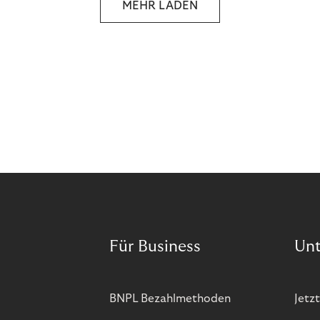
MEHR LADEN
unseres wirtschaftlichen Handelns stellt? Eine
Zukunft, die auf der festen Überzeugung aufbaut,
dass jeder das Recht haben sollte, seiner Berufung
und Leidenschaft zu folgen?
Für Business
Un
BNPL Bezahlmethoden
Jetzt