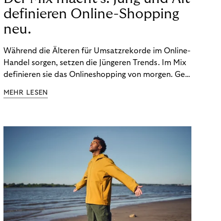
definieren Online-Shopping
neu.
Während die Älteren für Umsatzrekorde im Online-
Handel sorgen, setzen die Jüngeren Trends. Im Mix
definieren sie das Onlineshopping von morgen. Gen
Z und Best Ager eint im Onlineshopping eine
MEHR LESEN
gemeinsame Leidenschaft - allerdings
unterscheiden sie sich in ihren Vorlieben und
Verhaltensweisen. Wir haben uns das genauer
angeschaut.