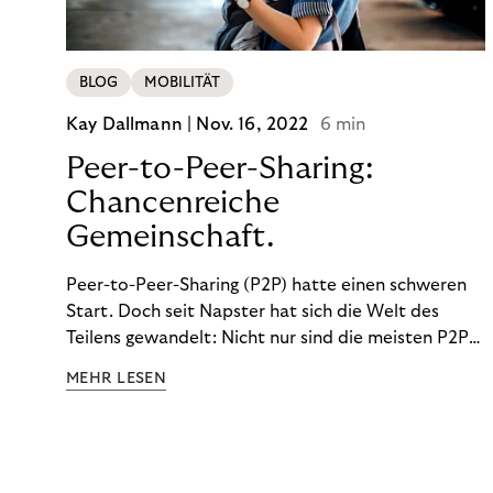
BLOG
MOBILITÄT
Kay Dallmann |
Nov. 16, 2022
6 min
Peer-to-Peer-Sharing:
Chancenreiche
Gemeinschaft.
Peer-to-Peer-Sharing (P2P) hatte einen schweren
Start. Doch seit Napster hat sich die Welt des
Teilens gewandelt: Nicht nur sind die meisten P2P-
Sharing-Modelle komplett legal. Auch was geteilt
MEHR LESEN
wird, hat sich geändert. Das bietet Unternehmen
Chancen.