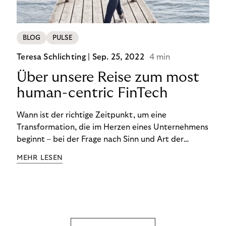
BLOG
PULSE
Teresa Schlichting |
Sep. 25, 2022
4 min
Über unsere Reise zum most
human-centric FinTech
Wann ist der richtige Zeitpunkt, um eine
Transformation, die im Herzen eines Unternehmens
beginnt – bei der Frage nach Sinn und Art der
Zusammenarbeit – nach außen zu tragen? Wann
MEHR LESEN
kommuniziert man ein Ziel, das so ganzheitlich ist,
dass es heute noch nicht für alle Produkte,
Prozesse und Strukturen umgesetzt sein kann?
Wann ist in Zeiten von Pandemie und humanitären
Krisen der richtige Moment, über eine Zukunft zu
sprechen, die den Menschen in den Mittelpunkt