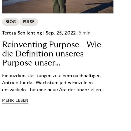
BLOG
PULSE
Teresa Schlichting |
Sep. 25, 2022
5 min
Reinventing Purpose - Wie
die Definition unseres
Purpose unser
Transformation beeinflusst
Finanzdienstleistungen zu einem nachhaltigen
hat!
Antrieb für das Wachstum jedes Einzelnen
entwickeln - für eine neue Ära der finanziellen
Freiheit. Die Definition unseres Purpose war der
MEHR LESEN
Startpunkt unserer Transformation. Lesen Sie mehr
über unsere FinTech Ambitionen und wie wir unsere
Organisation auf unseren Purpose ausgerichtet
haben.