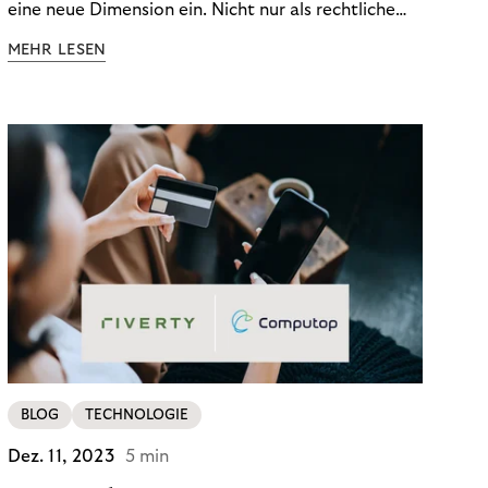
eine neue Dimension ein. Nicht nur als rechtliche
Notwendigkeit, sondern als strategischer
MEHR LESEN
Wettbewerbsvorteil. In einem Umfeld steigender
regulatorischer Anforderungen – etwa durch Basel
III, MiFID II oder die Datenschutz-Grundverordnung
(DSGVO) – geraten viele Unternehmen an die
Grenzen traditioneller Compliance-Mechanismen.
BLOG
TECHNOLOGIE
Dez. 11, 2023
5 min