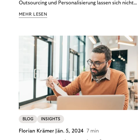
Outsourcing und Personalisierung lassen sich nicht
nur Kosten optimieren, sondern auch stabile
MEHR LESEN
Ergebnisse sichern. Riverty zeigt, wie Recovery-
Teams aus einem Kostenfaktor einen echten
Werttreiber machen.
BLOG
INSIGHTS
Florian Krämer
Jän. 5, 2024
7 min