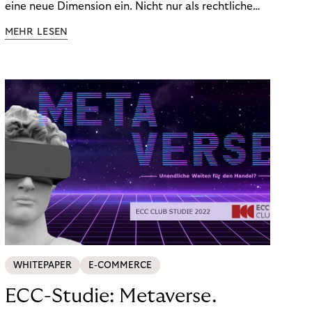
eine neue Dimension ein. Nicht nur als rechtliche
Notwendigkeit, sondern als strategischer
MEHR LESEN
Wettbewerbsvorteil. In einem Umfeld steigender
regulatorischer Anforderungen – etwa durch Basel
III, MiFID II oder die Datenschutz-Grundverordnung
(DSGVO) – geraten viele Unternehmen an die
Grenzen traditioneller Compliance-Mechanismen.
WHITEPAPER
E-COMMERCE
ECC-Studie: Metaverse.