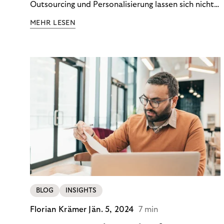
Outsourcing und Personalisierung lassen sich nicht
nur Kosten optimieren, sondern auch stabile
MEHR LESEN
Ergebnisse sichern. Riverty zeigt, wie Recovery-
Teams aus einem Kostenfaktor einen echten
Werttreiber machen.
BLOG
INSIGHTS
Florian Krämer
Jän. 5, 2024
7 min