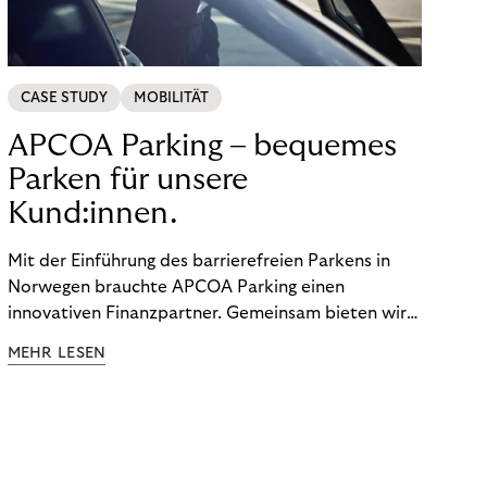
CASE STUDY
MOBILITÄT
APCOA Parking – bequemes
Parken für unsere
Kund:innen.
Mit der Einführung des barrierefreien Parkens in
Norwegen brauchte APCOA Parking einen
innovativen Finanzpartner. Gemeinsam bieten wir
den Kund:innen ein reibungsloses Free-Flow-
MEHR LESEN
Erlebnis.