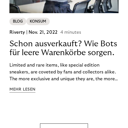
BLOG
KONSUM
Riverty |
Nov. 21, 2022
4 minutes
Schon ausverkauft? Wie Bots
für leere Warenkörbe sorgen.
Limited and rare items, like special edition
sneakers, are coveted by fans and collectors alike.
The more exclusive and unique they are, the more
the obsession grows. The fashion and lifestyle
MEHR LESEN
industry uses artificial scarcity, also known as a
“drop”, to boost sales and provide exclusive brand
experiences. Resellers can and do exploit this,
reselling products for several times their original
value. You might be thinking, “Kerching!”. But this is
really an unwanted side effect – one which more