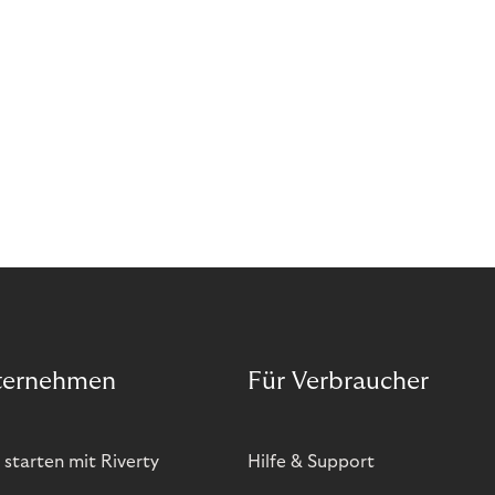
bietet zwar viele Vorteile, hat aber auch seinen
Preis. Potenzielle Betrugsfälle oder zusätzliche
Betriebskosten sind nur einige der Risiken. Ist es
das also wert? Wir stellen die Vor- und Nachteile
von BOPIS vor.
ternehmen
Für Verbraucher
 starten mit Riverty
Hilfe & Support