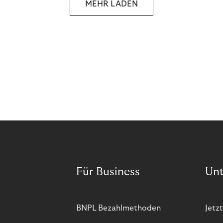
MEHR LADEN
and more companies are taking technical steps to
tackle.
Für Business
Un
BNPL Bezahlmethoden
Jetzt