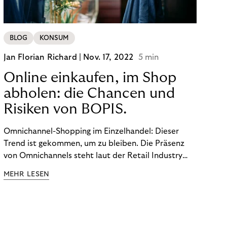
BLOG
KONSUM
Jan Florian Richard |
Nov. 17, 2022
5 min
Online einkaufen, im Shop
abholen: die Chancen und
Risiken von BOPIS.
Omnichannel-Shopping im Einzelhandel: Dieser
Trend ist gekommen, um zu bleiben. Die Präsenz
von Omnichannels steht laut der Retail Industry
Leaders Association auf Platz 1 der Dinge, auf die
MEHR LESEN
nicht mehr verzichtet werden kann. Ein fester
Bestandteil des Modells ist das Prinzip „Buy Online,
Pick up In-Store“ (BOPIS): Nutzer:innen kaufen
online ein und holen die Ware im Shop ab. BOPIS