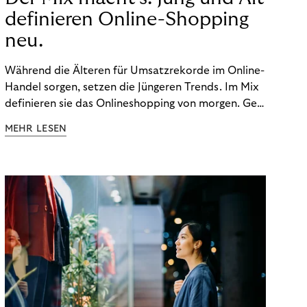
definieren Online-Shopping
neu.
Während die Älteren für Umsatzrekorde im Online-
Handel sorgen, setzen die Jüngeren Trends. Im Mix
definieren sie das Onlineshopping von morgen. Gen
Z und Best Ager eint im Onlineshopping eine
MEHR LESEN
gemeinsame Leidenschaft - allerdings
unterscheiden sie sich in ihren Vorlieben und
Verhaltensweisen. Wir haben uns das genauer
angeschaut.