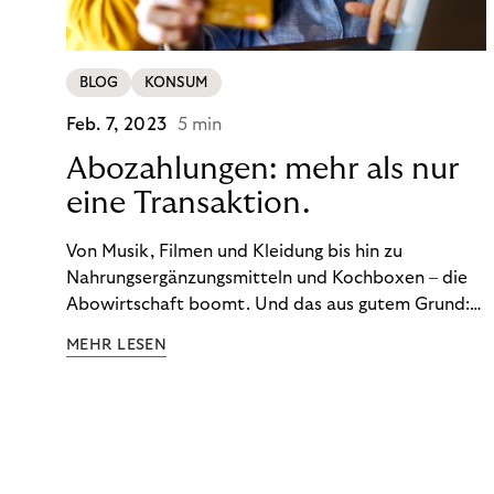
BLOG
KONSUM
Feb. 7, 2023
5 min
Abozahlungen: mehr als nur
eine Transaktion.
Von Musik, Filmen und Kleidung bis hin zu
Nahrungsergänzungsmitteln und Kochboxen – die
Abowirtschaft boomt. Und das aus gutem Grund:
Abonnements geben uns die Flexibilität, die wir uns
MEHR LESEN
wünschen. Sie ermöglichen es uns, Produkte und
Dienstleistungen jederzeit zu nutzen, ohne sie
kaufen zu müssen. Viele große Unternehmen haben
das Potenzial von Abonnements schon für sich
entdeckt. Und das neue Geschäftsmodell rentiert
sich. Doch was genau können Sie tun, um