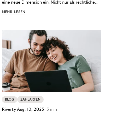
eine neue Dimension ein. Nicht nur als rechtliche
Notwendigkeit, sondern als strategischer
MEHR LESEN
Wettbewerbsvorteil. In einem Umfeld steigender
regulatorischer Anforderungen – etwa durch Basel
III, MiFID II oder die Datenschutz-Grundverordnung
(DSGVO) – geraten viele Unternehmen an die
Grenzen traditioneller Compliance-Mechanismen.
BLOG
ZAHLARTEN
Riverty
Aug. 10, 2023
5 min