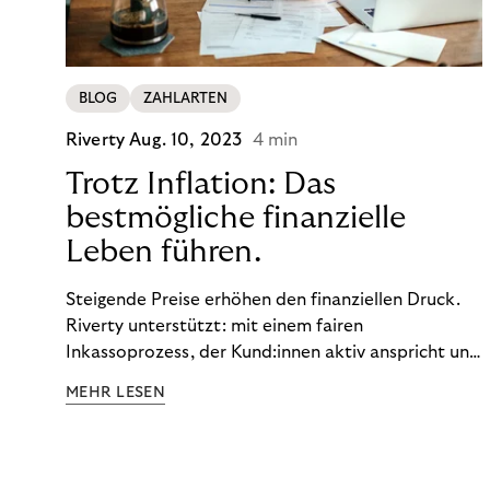
BLOG
ZAHLARTEN
Riverty
Aug. 10, 2023
4 min
Trotz Inflation: Das
bestmögliche finanzielle
Leben führen.
Steigende Preise erhöhen den finanziellen Druck.
Riverty unterstützt: mit einem fairen
Inkassoprozess, der Kund:innen aktiv anspricht und
ihnen einfache digitale Zahlungs-Tools bietet und
MEHR LESEN
Finanzbildung ermöglicht. So bleiben Menschen
finanziell unabhängig – und in einem
selbstbestimmten Customer Lifecycle mit Ihrem
Unternehmen.