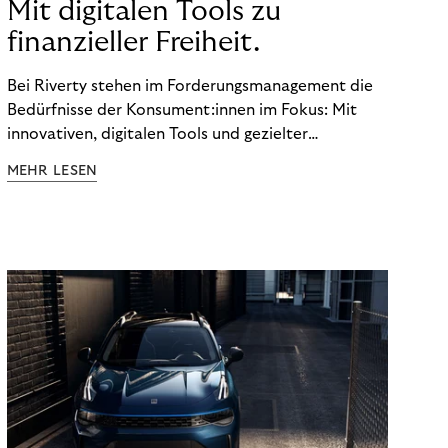
Mit digitalen Tools zu
finanzieller Freiheit.
Bei Riverty stehen im Forderungsmanagement die
Bedürfnisse der Konsument:innen im Fokus: Mit
innovativen, digitalen Tools und gezielter
Aufklärung zu Finanzthemen helfen wir Menschen,
MEHR LESEN
ein Leben in finanzieller Freiheit zu führen. So
wollen wir eine nachhaltige Art schaffen,
einzukaufen, zu konsumieren und zu zahlen.