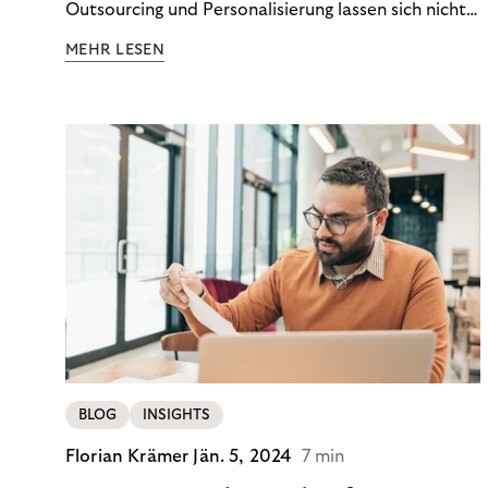
Outsourcing und Personalisierung lassen sich nicht
nur Kosten optimieren, sondern auch stabile
MEHR LESEN
Ergebnisse sichern. Riverty zeigt, wie Recovery-
Teams aus einem Kostenfaktor einen echten
Werttreiber machen.
BLOG
INSIGHTS
Florian Krämer
Jän. 5, 2024
7 min