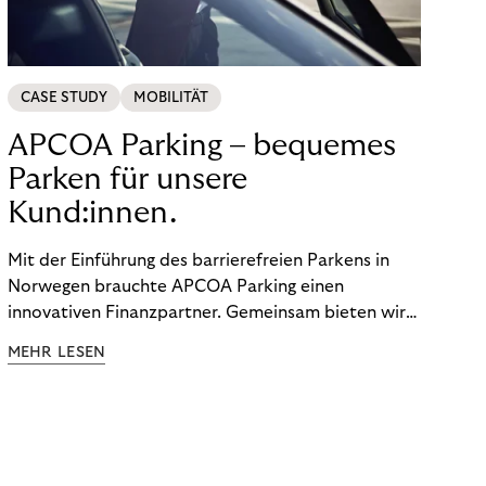
CASE STUDY
MOBILITÄT
APCOA Parking – bequemes
Parken für unsere
Kund:innen.
Mit der Einführung des barrierefreien Parkens in
Norwegen brauchte APCOA Parking einen
innovativen Finanzpartner. Gemeinsam bieten wir
den Kund:innen ein reibungsloses Free-Flow-
MEHR LESEN
Erlebnis.