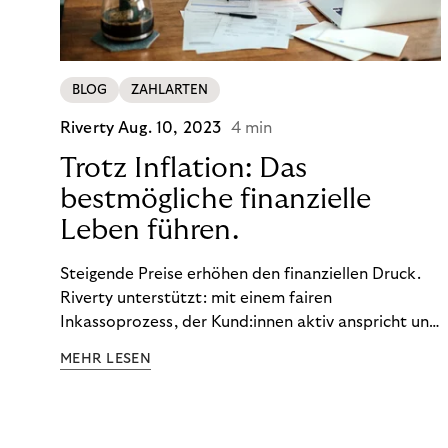
BLOG
ZAHLARTEN
Riverty
Aug. 10, 2023
4 min
Trotz Inflation: Das
bestmögliche finanzielle
Leben führen.
Steigende Preise erhöhen den finanziellen Druck.
Riverty unterstützt: mit einem fairen
Inkassoprozess, der Kund:innen aktiv anspricht und
ihnen einfache digitale Zahlungs-Tools bietet und
MEHR LESEN
Finanzbildung ermöglicht. So bleiben Menschen
finanziell unabhängig – und in einem
selbstbestimmten Customer Lifecycle mit Ihrem
Unternehmen.