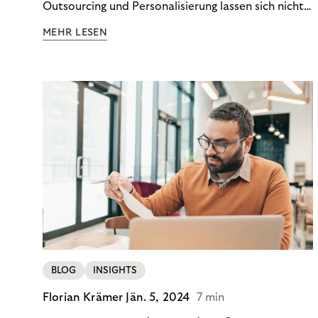
Outsourcing und Personalisierung lassen sich nicht
nur Kosten optimieren, sondern auch stabile
MEHR LESEN
Ergebnisse sichern. Riverty zeigt, wie Recovery-
Teams aus einem Kostenfaktor einen echten
Werttreiber machen.
BLOG
INSIGHTS
Florian Krämer
Jän. 5, 2024
7 min