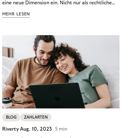
eine neue Dimension ein. Nicht nur als rechtliche
Notwendigkeit, sondern als strategischer
MEHR LESEN
Wettbewerbsvorteil. In einem Umfeld steigender
regulatorischer Anforderungen – etwa durch Basel
III, MiFID II oder die Datenschutz-Grundverordnung
(DSGVO) – geraten viele Unternehmen an die
Grenzen traditioneller Compliance-Mechanismen.
BLOG
ZAHLARTEN
Riverty
Aug. 10, 2023
5 min