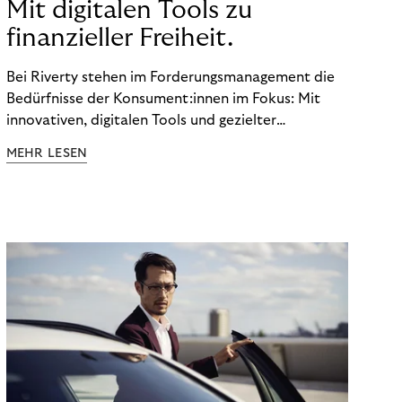
Mit digitalen Tools zu
finanzieller Freiheit.
Bei Riverty stehen im Forderungsmanagement die
Bedürfnisse der Konsument:innen im Fokus: Mit
innovativen, digitalen Tools und gezielter
Aufklärung zu Finanzthemen helfen wir Menschen,
MEHR LESEN
ein Leben in finanzieller Freiheit zu führen. So
wollen wir eine nachhaltige Art schaffen,
einzukaufen, zu konsumieren und zu zahlen.