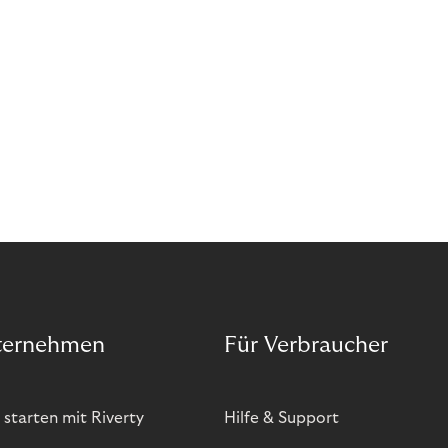
bietet zwar viele Vorteile, hat aber auch seinen
Preis. Potenzielle Betrugsfälle oder zusätzliche
Betriebskosten sind nur einige der Risiken. Ist es
das also wert? Wir stellen die Vor- und Nachteile
von BOPIS vor.
ternehmen
Für Verbraucher
 starten mit Riverty
Hilfe & Support