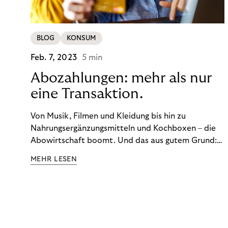
BLOG
KONSUM
Feb. 7, 2023
5 min
Abozahlungen: mehr als nur
eine Transaktion.
Von Musik, Filmen und Kleidung bis hin zu
Nahrungsergänzungsmitteln und Kochboxen – die
Abowirtschaft boomt. Und das aus gutem Grund:
Abonnements geben uns die Flexibilität, die wir uns
MEHR LESEN
wünschen. Sie ermöglichen es uns, Produkte und
Dienstleistungen jederzeit zu nutzen, ohne sie
kaufen zu müssen. Viele große Unternehmen haben
das Potenzial von Abonnements schon für sich
entdeckt. Und das neue Geschäftsmodell rentiert
sich. Doch was genau können Sie tun, um