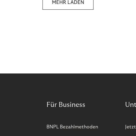
MEHR LADEN
and more companies are taking technical steps to
tackle.
Für Business
Un
BNPL Bezahlmethoden
Jetzt