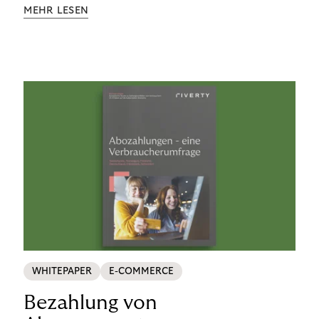
Aufklärung zu Finanzthemen helfen wir Menschen,
MEHR LESEN
ein Leben in finanzieller Freiheit zu führen. So
wollen wir eine nachhaltige Art schaffen,
einzukaufen, zu konsumieren und zu zahlen.
WHITEPAPER
E-COMMERCE
Bezahlung von