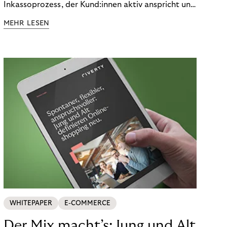
Inkassoprozess, der Kund:innen aktiv anspricht und
ihnen einfache digitale Zahlungs-Tools bietet und
MEHR LESEN
Finanzbildung ermöglicht. So bleiben Menschen
finanziell unabhängig – und in einem
selbstbestimmten Customer Lifecycle mit Ihrem
Unternehmen.
WHITEPAPER
E-COMMERCE
Der Mix macht’s: Jung und Alt