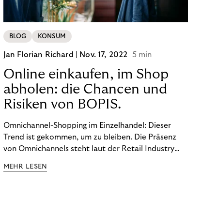
BLOG
KONSUM
Jan Florian Richard |
Nov. 17, 2022
5 min
Online einkaufen, im Shop
abholen: die Chancen und
Risiken von BOPIS.
Omnichannel-Shopping im Einzelhandel: Dieser
Trend ist gekommen, um zu bleiben. Die Präsenz
von Omnichannels steht laut der Retail Industry
Leaders Association auf Platz 1 der Dinge, auf die
MEHR LESEN
nicht mehr verzichtet werden kann. Ein fester
Bestandteil des Modells ist das Prinzip „Buy Online,
Pick up In-Store“ (BOPIS): Nutzer:innen kaufen
online ein und holen die Ware im Shop ab. BOPIS