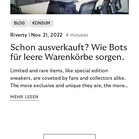
BLOG
KONSUM
Riverty |
Nov. 21, 2022
4 minutes
Schon ausverkauft? Wie Bots
für leere Warenkörbe sorgen.
Limited and rare items, like special edition
sneakers, are coveted by fans and collectors alike.
The more exclusive and unique they are, the more
the obsession grows. The fashion and lifestyle
MEHR LESEN
industry uses artificial scarcity, also known as a
“drop”, to boost sales and provide exclusive brand
experiences. Resellers can and do exploit this,
reselling products for several times their original
value. You might be thinking, “Kerching!”. But this is
really an unwanted side effect – one which more