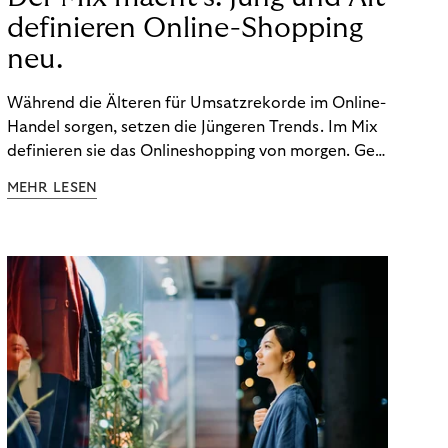
definieren Online-Shopping
neu.
Während die Älteren für Umsatzrekorde im Online-
Handel sorgen, setzen die Jüngeren Trends. Im Mix
definieren sie das Onlineshopping von morgen. Gen
Z und Best Ager eint im Onlineshopping eine
MEHR LESEN
gemeinsame Leidenschaft - allerdings
unterscheiden sie sich in ihren Vorlieben und
Verhaltensweisen. Wir haben uns das genauer
angeschaut.