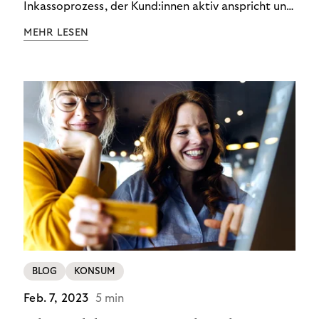
Inkassoprozess, der Kund:innen aktiv anspricht und
ihnen einfache digitale Zahlungs-Tools bietet und
MEHR LESEN
Finanzbildung ermöglicht. So bleiben Menschen
finanziell unabhängig – und in einem
selbstbestimmten Customer Lifecycle mit Ihrem
Unternehmen.
BLOG
KONSUM
Feb. 7, 2023
5 min