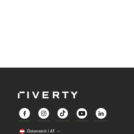
Preis. Potenzielle Betrugsfälle oder zusätzliche
Betriebskosten sind nur einige der Risiken. Ist es
das also wert? Wir stellen die Vor- und Nachteile
von BOPIS vor.
Österreich
AT