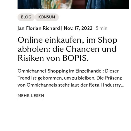
BLOG
KONSUM
Jan Florian Richard |
Nov. 17, 2022
5 min
Online einkaufen, im Shop
abholen: die Chancen und
Risiken von BOPIS.
Omnichannel-Shopping im Einzelhandel: Dieser
Trend ist gekommen, um zu bleiben. Die Präsenz
von Omnichannels steht laut der Retail Industry
Leaders Association auf Platz 1 der Dinge, auf die
MEHR LESEN
nicht mehr verzichtet werden kann. Ein fester
Bestandteil des Modells ist das Prinzip „Buy Online,
Pick up In-Store“ (BOPIS): Nutzer:innen kaufen
online ein und holen die Ware im Shop ab. BOPIS
bietet zwar viele Vorteile, hat aber auch seinen