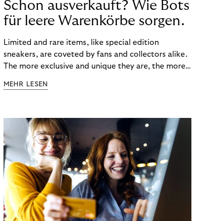
Schon ausverkauft? Wie Bots
für leere Warenkörbe sorgen.
Limited and rare items, like special edition
sneakers, are coveted by fans and collectors alike.
The more exclusive and unique they are, the more
the obsession grows. The fashion and lifestyle
MEHR LESEN
industry uses artificial scarcity, also known as a
“drop”, to boost sales and provide exclusive brand
experiences. Resellers can and do exploit this,
reselling products for several times their original
value. You might be thinking, “Kerching!”. But this is
really an unwanted side effect – one which more
and more companies are taking technical steps to
tackle.