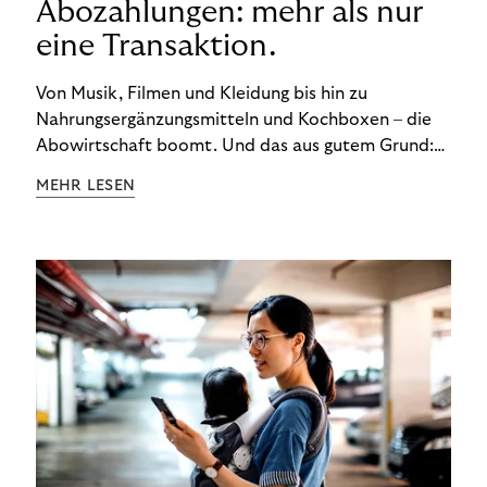
Abozahlungen: mehr als nur
eine Transaktion.
Von Musik, Filmen und Kleidung bis hin zu
Nahrungsergänzungsmitteln und Kochboxen – die
Abowirtschaft boomt. Und das aus gutem Grund:
Abonnements geben uns die Flexibilität, die wir uns
MEHR LESEN
wünschen. Sie ermöglichen es uns, Produkte und
Dienstleistungen jederzeit zu nutzen, ohne sie
kaufen zu müssen. Viele große Unternehmen haben
das Potenzial von Abonnements schon für sich
entdeckt. Und das neue Geschäftsmodell rentiert
sich. Doch was genau können Sie tun, um
Abozahlungen für Ihren Erfolg zu nutzen?