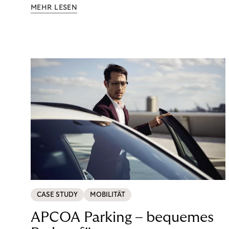
Aufklärung zu Finanzthemen helfen wir Menschen,
MEHR LESEN
ein Leben in finanzieller Freiheit zu führen. So
wollen wir eine nachhaltige Art schaffen,
einzukaufen, zu konsumieren und zu zahlen.
CASE STUDY
MOBILITÄT
APCOA Parking – bequemes