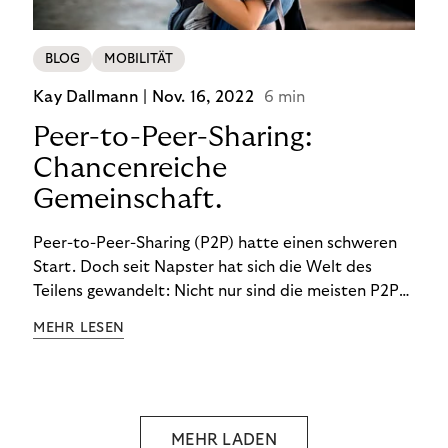
BLOG
MOBILITÄT
Kay Dallmann |
Nov. 16, 2022
6 min
Peer-to-Peer-Sharing:
Chancenreiche
Gemeinschaft.
Peer-to-Peer-Sharing (P2P) hatte einen schweren
Start. Doch seit Napster hat sich die Welt des
Teilens gewandelt: Nicht nur sind die meisten P2P-
Sharing-Modelle komplett legal. Auch was geteilt
MEHR LESEN
wird, hat sich geändert. Das bietet Unternehmen
Chancen.
MEHR LADEN