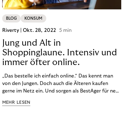
BLOG
KONSUM
Riverty |
Okt. 28, 2022
5 min
Jung und Alt in
Shoppinglaune. Intensiv und
immer öfter online.
„Das bestelle ich einfach online.“ Das kennt man
von den Jungen. Doch auch die Älteren kaufen
gerne im Netz ein. Und sorgen als BestAger für neue
Umsatzrekorde. Nicht nur das unterscheidet sie
MEHR LESEN
von der Generation Z. Wir haben genauer
hingeschaut.