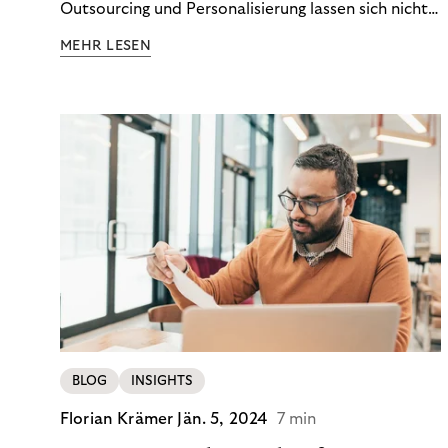
Outsourcing und Personalisierung lassen sich nicht
nur Kosten optimieren, sondern auch stabile
MEHR LESEN
Ergebnisse sichern. Riverty zeigt, wie Recovery-
Teams aus einem Kostenfaktor einen echten
Werttreiber machen.
BLOG
INSIGHTS
Florian Krämer
Jän. 5, 2024
7 min