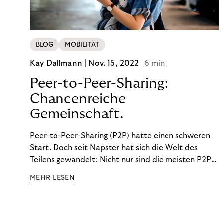
BLOG
MOBILITÄT
Kay Dallmann |
Nov. 16, 2022
6 min
Peer-to-Peer-Sharing:
Chancenreiche
Gemeinschaft.
Peer-to-Peer-Sharing (P2P) hatte einen schweren
Start. Doch seit Napster hat sich die Welt des
Teilens gewandelt: Nicht nur sind die meisten P2P-
Sharing-Modelle komplett legal. Auch was geteilt
MEHR LESEN
wird, hat sich geändert. Das bietet Unternehmen
Chancen.