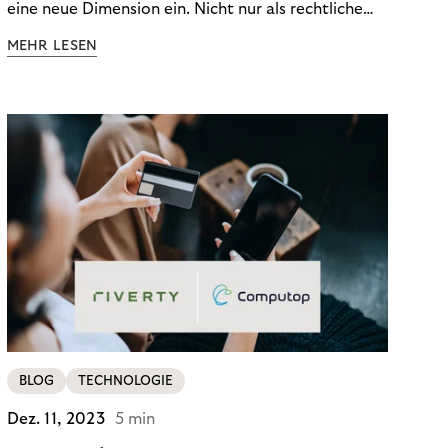
eine neue Dimension ein. Nicht nur als rechtliche
Notwendigkeit, sondern als strategischer
MEHR LESEN
Wettbewerbsvorteil. In einem Umfeld steigender
regulatorischer Anforderungen – etwa durch Basel
III, MiFID II oder die Datenschutz-Grundverordnung
(DSGVO) – geraten viele Unternehmen an die
Grenzen traditioneller Compliance-Mechanismen.
BLOG
TECHNOLOGIE
Dez. 11, 2023
5 min