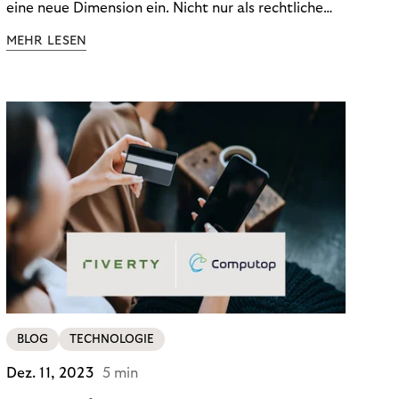
eine neue Dimension ein. Nicht nur als rechtliche
Notwendigkeit, sondern als strategischer
MEHR LESEN
Wettbewerbsvorteil. In einem Umfeld steigender
regulatorischer Anforderungen – etwa durch Basel
III, MiFID II oder die Datenschutz-Grundverordnung
(DSGVO) – geraten viele Unternehmen an die
Grenzen traditioneller Compliance-Mechanismen.
BLOG
TECHNOLOGIE
Dez. 11, 2023
5 min