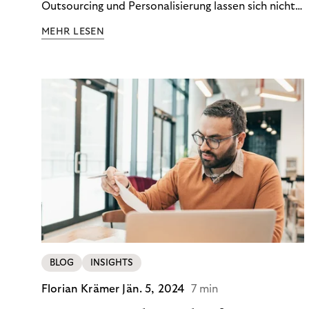
Outsourcing und Personalisierung lassen sich nicht
nur Kosten optimieren, sondern auch stabile
MEHR LESEN
Ergebnisse sichern. Riverty zeigt, wie Recovery-
Teams aus einem Kostenfaktor einen echten
Werttreiber machen.
BLOG
INSIGHTS
Florian Krämer
Jän. 5, 2024
7 min