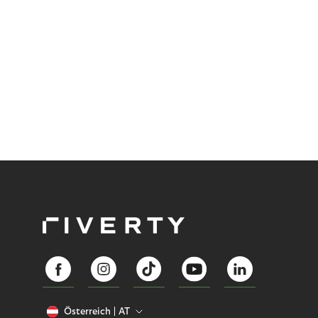
and more companies are taking technical steps to
tackle.
Österreich
AT