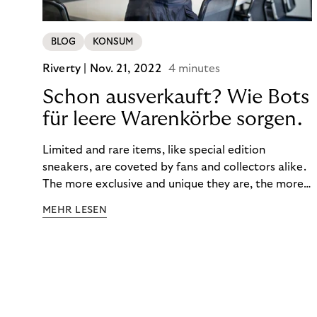
BLOG
KONSUM
Riverty |
Nov. 21, 2022
4 minutes
Schon ausverkauft? Wie Bots
für leere Warenkörbe sorgen.
Limited and rare items, like special edition
sneakers, are coveted by fans and collectors alike.
The more exclusive and unique they are, the more
the obsession grows. The fashion and lifestyle
MEHR LESEN
industry uses artificial scarcity, also known as a
“drop”, to boost sales and provide exclusive brand
experiences. Resellers can and do exploit this,
reselling products for several times their original
value. You might be thinking, “Kerching!”. But this is
really an unwanted side effect – one which more