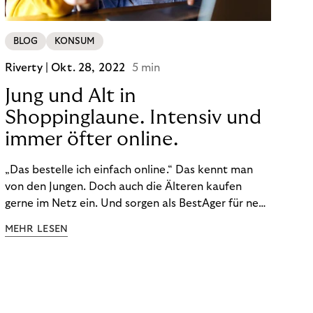
BLOG
KONSUM
Riverty |
Okt. 28, 2022
5 min
Jung und Alt in
Shoppinglaune. Intensiv und
immer öfter online.
„Das bestelle ich einfach online.“ Das kennt man
von den Jungen. Doch auch die Älteren kaufen
gerne im Netz ein. Und sorgen als BestAger für neue
Umsatzrekorde. Nicht nur das unterscheidet sie
MEHR LESEN
von der Generation Z. Wir haben genauer
hingeschaut.