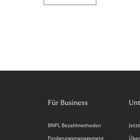
Preis. Potenzielle Betrugsfälle oder zusätzliche
Betriebskosten sind nur einige der Risiken. Ist es
das also wert? Wir stellen die Vor- und Nachteile
von BOPIS vor.
Für Business
Un
BNPL Bezahlmethoden
Jetzt
Forderungsmanagement
Über