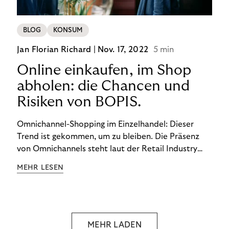
BLOG
KONSUM
Jan Florian Richard |
Nov. 17, 2022
5 min
Online einkaufen, im Shop
abholen: die Chancen und
Risiken von BOPIS.
Omnichannel-Shopping im Einzelhandel: Dieser
Trend ist gekommen, um zu bleiben. Die Präsenz
von Omnichannels steht laut der Retail Industry
Leaders Association auf Platz 1 der Dinge, auf die
MEHR LESEN
nicht mehr verzichtet werden kann. Ein fester
Bestandteil des Modells ist das Prinzip „Buy Online,
Pick up In-Store“ (BOPIS): Nutzer:innen kaufen
online ein und holen die Ware im Shop ab. BOPIS
bietet zwar viele Vorteile, hat aber auch seinen
MEHR LADEN