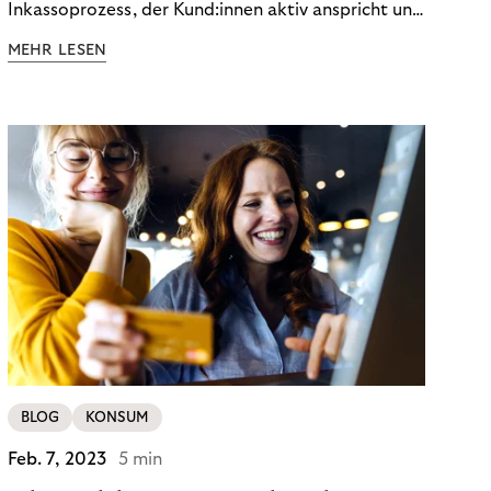
Inkassoprozess, der Kund:innen aktiv anspricht und
ihnen einfache digitale Zahlungs-Tools bietet und
MEHR LESEN
Finanzbildung ermöglicht. So bleiben Menschen
finanziell unabhängig – und in einem
selbstbestimmten Customer Lifecycle mit Ihrem
Unternehmen.
BLOG
KONSUM
Feb. 7, 2023
5 min