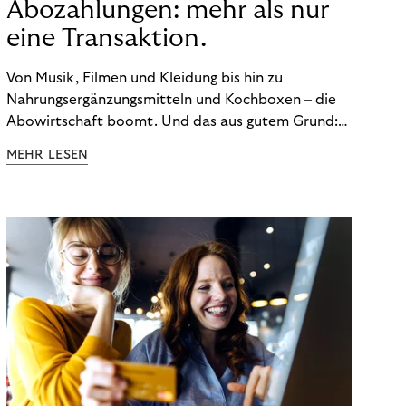
Abozahlungen: mehr als nur
eine Transaktion.
Von Musik, Filmen und Kleidung bis hin zu
Nahrungsergänzungsmitteln und Kochboxen – die
Abowirtschaft boomt. Und das aus gutem Grund:
Abonnements geben uns die Flexibilität, die wir uns
MEHR LESEN
wünschen. Sie ermöglichen es uns, Produkte und
Dienstleistungen jederzeit zu nutzen, ohne sie
kaufen zu müssen. Viele große Unternehmen haben
das Potenzial von Abonnements schon für sich
entdeckt. Und das neue Geschäftsmodell rentiert
sich. Doch was genau können Sie tun, um
Abozahlungen für Ihren Erfolg zu nutzen?