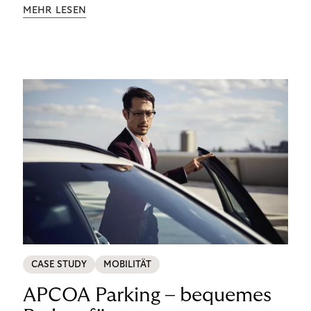
Aufklärung zu Finanzthemen helfen wir Menschen,
MEHR LESEN
ein Leben in finanzieller Freiheit zu führen. So
wollen wir eine nachhaltige Art schaffen,
einzukaufen, zu konsumieren und zu zahlen.
CASE STUDY
MOBILITÄT
APCOA Parking – bequemes