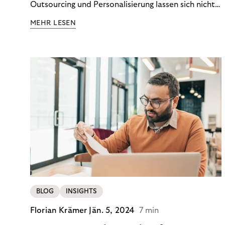
Outsourcing und Personalisierung lassen sich nicht
nur Kosten optimieren, sondern auch stabile
MEHR LESEN
Ergebnisse sichern. Riverty zeigt, wie Recovery-
Teams aus einem Kostenfaktor einen echten
Werttreiber machen.
BLOG
INSIGHTS
Florian Krämer
Jän. 5, 2024
7 min