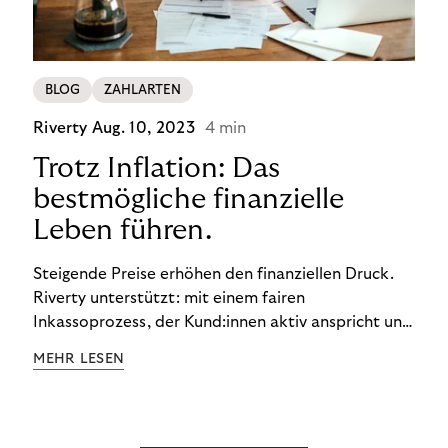
BLOG
ZAHLARTEN
Riverty
Aug. 10, 2023
4 min
Trotz Inflation: Das
bestmögliche finanzielle
Leben führen.
Steigende Preise erhöhen den finanziellen Druck.
Riverty unterstützt: mit einem fairen
Inkassoprozess, der Kund:innen aktiv anspricht und
ihnen einfache digitale Zahlungs-Tools bietet und
MEHR LESEN
Finanzbildung ermöglicht. So bleiben Menschen
finanziell unabhängig – und in einem
selbstbestimmten Customer Lifecycle mit Ihrem
Unternehmen.