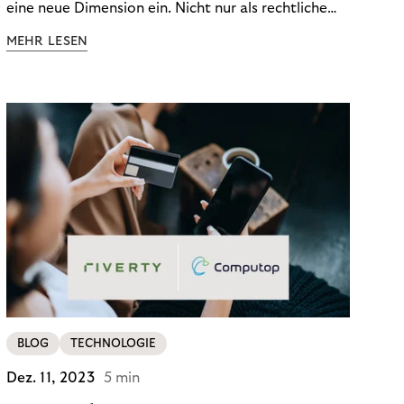
eine neue Dimension ein. Nicht nur als rechtliche
Notwendigkeit, sondern als strategischer
MEHR LESEN
Wettbewerbsvorteil. In einem Umfeld steigender
regulatorischer Anforderungen – etwa durch Basel
III, MiFID II oder die Datenschutz-Grundverordnung
(DSGVO) – geraten viele Unternehmen an die
Grenzen traditioneller Compliance-Mechanismen.
BLOG
TECHNOLOGIE
Dez. 11, 2023
5 min