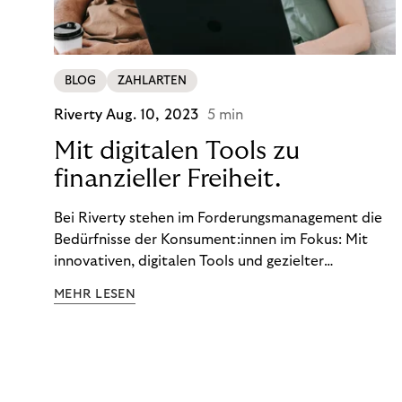
BLOG
ZAHLARTEN
Riverty
Aug. 10, 2023
5 min
Mit digitalen Tools zu
finanzieller Freiheit.
Bei Riverty stehen im Forderungsmanagement die
Bedürfnisse der Konsument:innen im Fokus: Mit
innovativen, digitalen Tools und gezielter
Aufklärung zu Finanzthemen helfen wir Menschen,
MEHR LESEN
ein Leben in finanzieller Freiheit zu führen. So
wollen wir eine nachhaltige Art schaffen,
einzukaufen, zu konsumieren und zu zahlen.